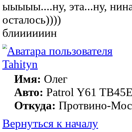
ыыыыы....ну, эта...ну, нин
осталось))))
блиииииин
Tahityn
Имя:
Олег
Авто:
Patrol Y61 TB45
Откуда:
Протвино-Мос
Вернуться к началу