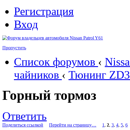
Регистрация
Вход
Пропустить
Список форумов
‹
Nissa
чайников
‹
Тюнинг ZD3
Горный тормоз
Ответить
Поделиться ссылкой
Перейти на страницу…
1
,
2
,
3
,
4
,
5
,
6