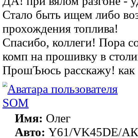
ДА! при вялом разгоне - у
Стало быть ищем либо воз
прохождения топлива!
Спасибо, коллеги! Пора с
комп на прошивку в столиц
ПрошЪюсь расскажу! как о
SOM
Имя:
Олег
Авто:
Y61/VK45DE/АКП