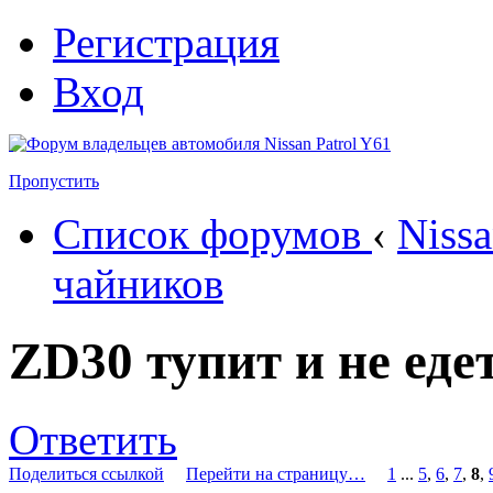
Регистрация
Вход
Пропустить
Список форумов
‹
Nissa
чайников
ZD30 тупит и не еде
Ответить
Поделиться ссылкой
Перейти на страницу…
1
...
5
,
6
,
7
,
8
,