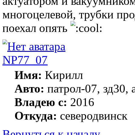
актуатором и вакуумником
многоцелевой, трубки про
поехал опять
NP77_07
Имя:
Кирилл
Авто:
патрол-07, зд30, a
Владею с:
2016
Откуда:
северодвинск
Вернуться к началу