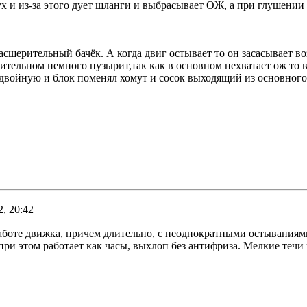
ух и из-за этого дует шланги и выбрасывает ОЖ, а при глушении 
асшерительный бачёк. А когда двиг остывает то он засасывает в
ерительном немного пузырит,так как в основном нехватает ож то
двойную и блок поменял хомут и сосок выходящий из основного
, 20:42
боте движка, причем длительно, с неоднократными остываниями и
 при этом работает как часы, выхлоп без антифриза. Мелкие теч