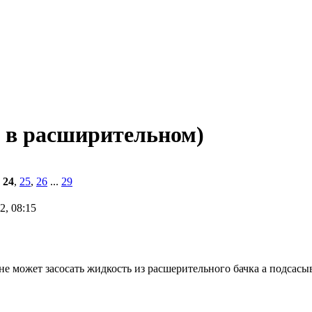
 в расширительном)
,
24
,
25
,
26
...
29
2, 08:15
не может засосать жидкость из расшерительного бачка а подсасыв