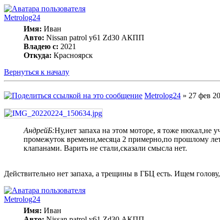
Metrolog24
Имя:
Иван
Авто:
Nissan patrol y61 Zd30 АКПП
Владею с:
2021
Откуда:
Красноярск
Вернуться к началу
Metrolog24
» 27 фев 20
АндрейБ:
Ну,нет запаха на этом моторе, я тоже нюхал,не 
промежуток времени,месяца 2 примерно,по прошлому лету
клапанами. Варить не стали,сказали смысла нет.
Действительно нет запаха, а трещины в ГБЦ есть. Ищем голову,
Metrolog24
Имя:
Иван
Авто:
Nissan patrol y61 Zd30 АКПП