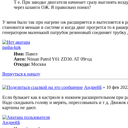
Т е. При заводке двигателя начинает сразу выгонять возд
через шланги ОЖ. Я правильно понял?
У меня было так при нагреве ож расширяется и вытесняется в р
становится меньше в системе и когда двиг прогрется то в раш
генератором маленький патрубок резиновый соединяет трубку 
pasha-kpk
Имя:
Павел
Авто:
Nissan Patrol Y61 ZD30. AT 09год
Откуда:
Москва
Вернуться к началу
АндрейБ
» 10 фев 2022
Если булькает как в кастрюле в нижнем расширительном при ра
Надо скидывать голову и мерять, опрессовывать и т д. Движок
картины не дают.
АндрейБ