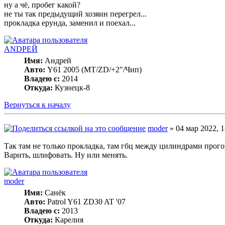
ну а чё, пробег какой?
не ты так предыдущий хозяин перегрел...
прокладка ерунда, заменил и поехал...
ANDРЕЙ
Имя:
Андрей
Авто:
Y61 2005 (МT/ZD/+2"/Чип)
Владею с:
2014
Откуда:
Кузнецк-8
Вернуться к началу
moder
» 04 мар 2022, 1
Так там не только прокладка, там гбц между цилиндрами прого
Варить, шлифовать. Ну или менять.
moder
Имя:
Санёк
Авто:
Patrol Y61 ZD30 AT '07
Владею с:
2013
Откуда:
Карелия