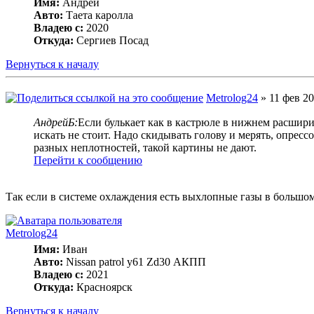
Имя:
Андрей
Авто:
Таета каролла
Владею с:
2020
Откуда:
Сергиев Посад
Вернуться к началу
Metrolog24
» 11 фев 20
АндрейБ:
Если булькает как в кастрюле в нижнем расшири
искать не стоит. Надо скидывать голову и мерять, опрес
разных неплотностей, такой картины не дают.
Перейти к сообщению
Так если в системе охлаждения есть выхлопные газы в большо
Metrolog24
Имя:
Иван
Авто:
Nissan patrol y61 Zd30 АКПП
Владею с:
2021
Откуда:
Красноярск
Вернуться к началу