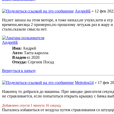
АндрейБ
» 12 фев 2022
Ну,нет запаха на этом моторе, я тоже нюхал,не учуял,хотя и е
времени,месяца 2 примерно,по прошлому лету,как раз в жару и
стали,сказали смысла нет.
АндрейБ
Имя:
Андрей
Авто:
Таета каролла
Владею с:
2020
Откуда:
Сергиев Посад
Вернуться к началу
Metrolog24
» 17 фев 20
Наконец то добрался до машины. При заводке двигателя секунд
не стравливается, если попытаться открыть крышку с бачка вы
Добавлено спустя 1 минута 16 секунд:
Пытались избавиться от воздуха путем стравливания со штуцер