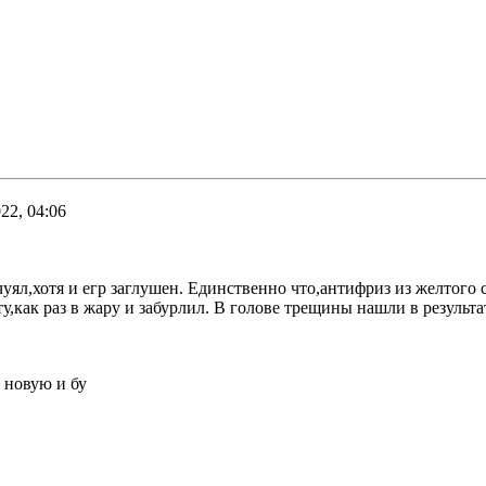
22, 04:06
учуял,хотя и егр заглушен. Единственно что,антифриз из желтого
,как раз в жару и забурлил. В голове трещины нашли в результа
 новую и бу