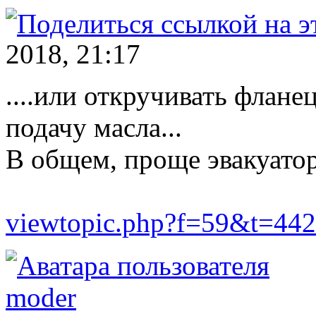
2018, 21:17
....или откручивать флане
подачу масла...
В общем, проще эвакуато
viewtopic.php?f=59&t=442
moder