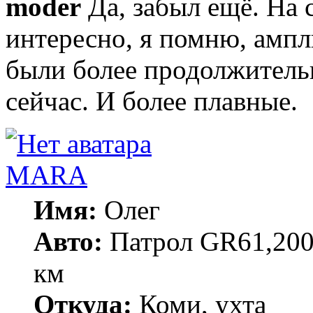
moder
Да, забыл ещё. На 
интересно, я помню, ампли
были более продолжительн
сейчас. И более плавные.
MARA
Имя:
Олег
Авто:
Патрол GR61,200
км
Откуда:
Коми, ухта