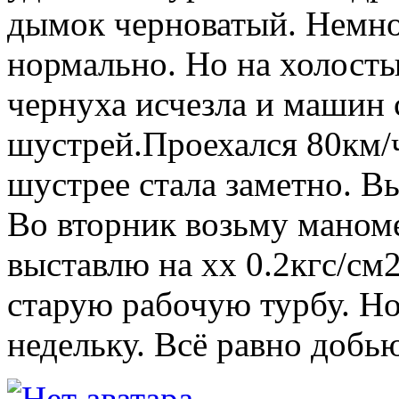
дымок черноватый. Немно
нормально. Но на холосты
чернуха исчезла и машин 
шустрей.Проехался 80км/ч
шустрее стала заметно. Вы
Во вторник возьму маномет
выставлю на хх 0.2кгс/см2
старую рабочую турбу. Но
недельку. Всё равно добью