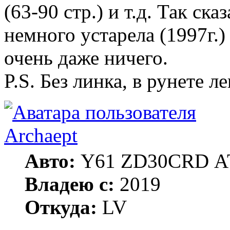
(63-90 стр.) и т.д. Так ска
немного устарела (1997г.
очень даже ничего.
P.S. Без линка, в рунете л
Archaept
Авто:
Y61 ZD30CRD А
Владею с:
2019
Откуда:
LV