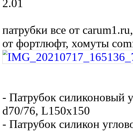
2.01
патрубки все от carum1.ru
от фортлюфт, хомуты comf
- Патрубок силиконовый у
d70/76, L150x150
- Патрубок силикон углов