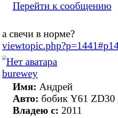
Перейти к сообщению
а свечи в норме?
viewtopic.php?p=1441#p1
burewey
Имя:
Андрей
Авто:
бобик Y61 ZD30 А
Владею с:
2011