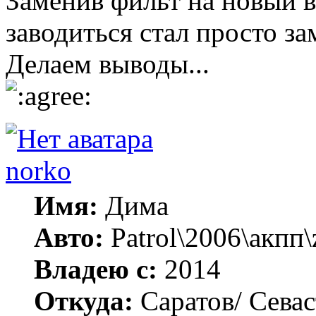
Заменив фильт на новый 
заводиться стал просто за
Делаем выводы...
norko
Имя:
Дима
Авто:
Patrol\2006\акпп\
Владею с:
2014
Откуда:
Саратов/ Сева