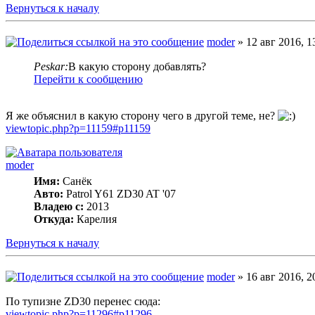
Вернуться к началу
moder
» 12 авг 2016, 1
Peskar:
В какую сторону добавлять?
Перейти к сообщению
Я же объяснил в какую сторону чего в другой теме, не?
viewtopic.php?p=11159#p11159
moder
Имя:
Санёк
Авто:
Patrol Y61 ZD30 AT '07
Владею с:
2013
Откуда:
Карелия
Вернуться к началу
moder
» 16 авг 2016, 2
По тупизне ZD30 перенес сюда:
viewtopic.php?p=11296#p11296