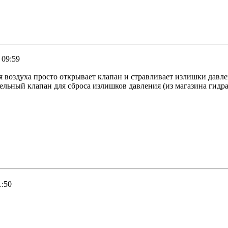
 09:59
я воздуха просто открывает клапан и стравливает излишки давл
тельный клапан для сброса излишков давления (из магазина гид
1:50