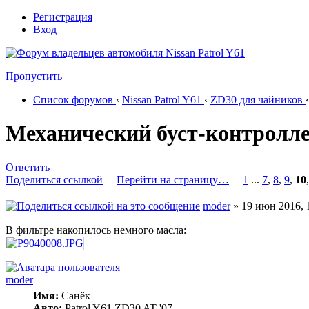
Регистрация
Вход
Пропустить
Список форумов
‹
Nissan Patrol Y61
‹
ZD30 для чайников
‹
Механический буст-контролл
Ответить
Поделиться ссылкой
Перейти на страницу…
1
...
7
,
8
,
9
,
10
moder
» 19 июн 2016, 
В фильтре накопилось немного масла:
moder
Имя:
Санёк
Авто:
Patrol Y61 ZD30 AT '07