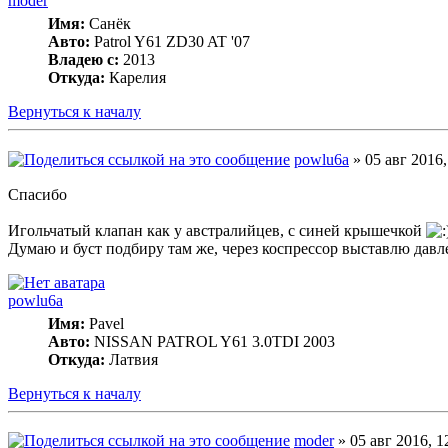
moder
Имя:
Санёк
Авто:
Patrol Y61 ZD30 AT '07
Владею с:
2013
Откуда:
Карелия
Вернуться к началу
powlu6a
» 05 авг 2016,
Спасибо
Игольчатый клапан как у австралийцев, с синей крышечкой
Думаю и буст подбиру там же, через коспрессор выставлю давл
powlu6a
Имя:
Pavel
Авто:
NISSAN PATROL Y61 3.0TDI 2003
Откуда:
Латвия
Вернуться к началу
moder
» 05 авг 2016, 1