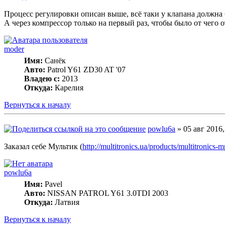
Процесс регулировки описан выше, всё таки у клапана должна 
А через компрессор только на первый раз, чтобы было от чего о
moder
Имя:
Санёк
Авто:
Patrol Y61 ZD30 AT '07
Владею с:
2013
Откуда:
Карелия
Вернуться к началу
powlu6a
» 05 авг 2016,
Заказал себе Мультик (
http://multitronics.ua/products/multitronics-
powlu6a
Имя:
Pavel
Авто:
NISSAN PATROL Y61 3.0TDI 2003
Откуда:
Латвия
Вернуться к началу