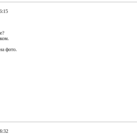
6:15
е?
ком.
на фото.
6:32