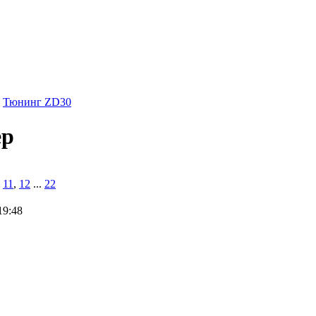
Тюнинг ZD30
ер
,
11
,
12
...
22
19:48