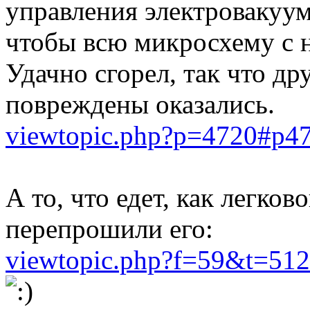
управления электровакуу
чтобы всю микросхему с 
Удачно сгорел, так что др
повреждены оказались.
viewtopic.php?p=4720#p4
А то, что едет, как легково
перепрошили его:
viewtopic.php?f=59&t=512