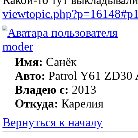
viewtopic.php?p=16148#p
moder
Имя:
Санёк
Авто:
Patrol Y61 ZD30 
Владею с:
2013
Откуда:
Карелия
Вернуться к началу