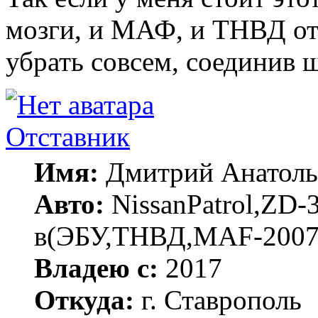
мозги, и МАФ, и ТНВД от 
убрать совсем, соединив 
Отставник
Имя:
Дмитрий Анатоль
Авто:
NissanPatrol,ZD-
в(ЭБУ,ТНВД,MAF-200
Владею с:
2017
Откуда:
г. Ставрополь