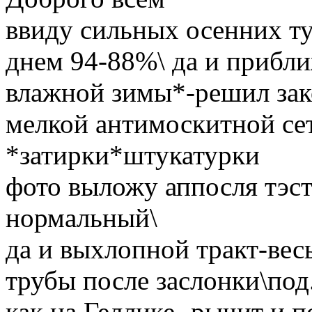
ввиду сильных осенних ту
днем 94-88%\ да и прибл
влажной зимы*-решил зак
мелкой антимоскитной сет
*затирки*штукатурки
фото выложу аппосля тэст
нормальный\
да и выхлопной тракт-вес
трубы после заслонки\под
как на Геллике- рычит и п