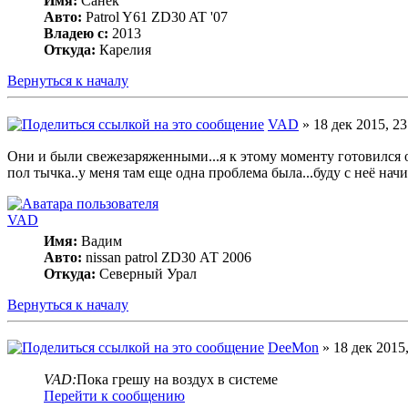
Имя:
Санёк
Авто:
Patrol Y61 ZD30 AT '07
Владею с:
2013
Откуда:
Карелия
Вернуться к началу
VAD
» 18 дек 2015, 23
Они и были свежезаряженными...я к этому моменту готовился 
пол тычка..у меня там еще одна проблема была...буду с неё начи
VAD
Имя:
Вадим
Авто:
nissan patrol ZD30 АТ 2006
Откуда:
Северный Урал
Вернуться к началу
DeeMon
» 18 дек 2015,
VAD:
Пока грешу на воздух в системе
Перейти к сообщению