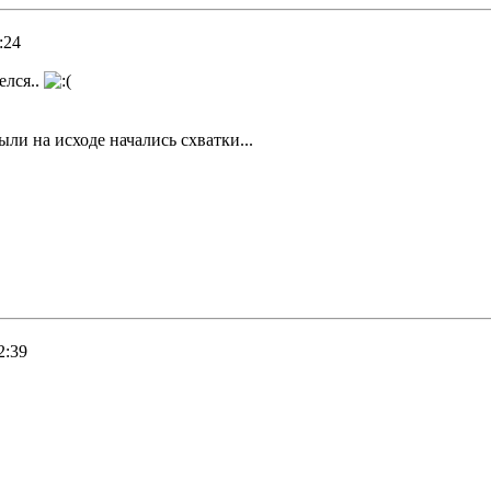
:24
елся..
ыли на исходе начались схватки...
2:39