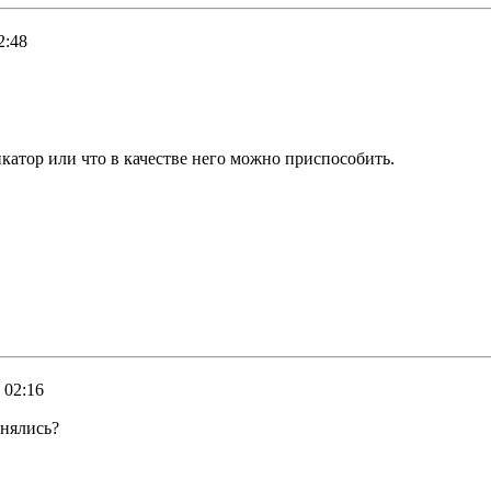
2:48
атор или что в качестве него можно приспособить.
 02:16
енялись?