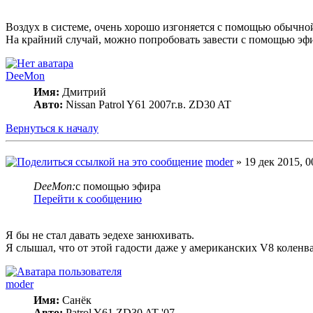
Воздух в системе, очень хорошо изгоняется с помощью обычной
На крайний случай, можно попробовать завести с помощью эфи
DeeMon
Имя:
Дмитрий
Авто:
Nissan Patrol Y61 2007г.в. ZD30 AT
Вернуться к началу
moder
» 19 дек 2015, 0
DeeMon:
с помощью эфира
Перейти к сообщению
Я бы не стал давать эедехе занюхивать.
Я слышал, что от этой гадости даже у американских V8 коленв
moder
Имя:
Санёк
Авто:
Patrol Y61 ZD30 AT '07