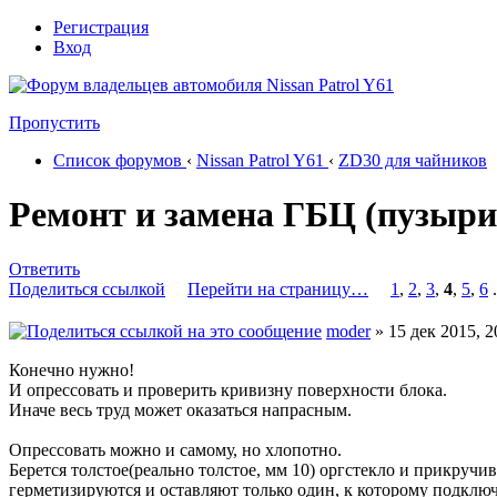
Регистрация
Вход
Пропустить
Список форумов
‹
Nissan Patrol Y61
‹
ZD30 для чайников
Ремонт и замена ГБЦ (пузыри
Ответить
Поделиться ссылкой
Перейти на страницу…
1
,
2
,
3
,
4
,
5
,
6
.
moder
» 15 дек 2015, 2
Конечно нужно!
И опрессовать и проверить кривизну поверхности блока.
Иначе весь труд может оказаться напрасным.
Опрессовать можно и самому, но хлопотно.
Берется толстое(реально толстое, мм 10) оргстекло и прикру
герметизируются и оставляют только один, к которому подклю