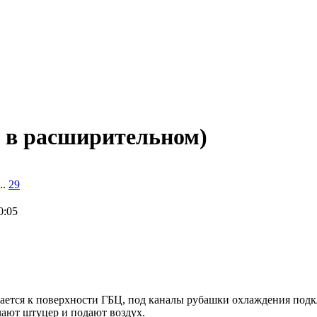
 в расширительном)
..
29
0:05
чивается к поверхности ГБЦ, под каналы рубашки охлаждения по
чают штуцер и подают воздух.