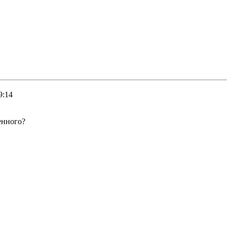
9:14
енного?