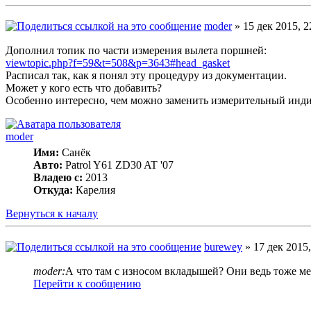
moder
» 15 дек 2015, 2
Дополнил топик по части измерения вылета поршней:
viewtopic.php?f=59&t=508&p=3643#head_gasket
Расписал так, как я понял эту процедуру из документации.
Может у кого есть что добавить?
Особенно интересно, чем можно заменить измерительный индик
moder
Имя:
Санёк
Авто:
Patrol Y61 ZD30 AT '07
Владею с:
2013
Откуда:
Карелия
Вернуться к началу
burewey
» 17 дек 2015,
moder:
А что там с износом вкладышей? Они ведь тоже м
Перейти к сообщению