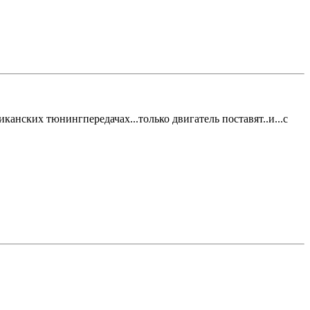
иканских тюнингпередачах...только двигатель поставят..и...с