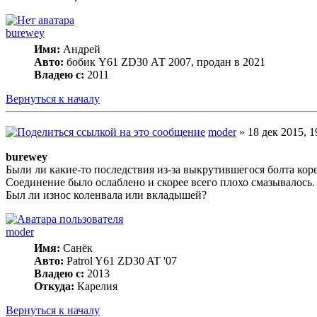
burewey
Имя:
Андрей
Авто:
бобик Y61 ZD30 АТ 2007, продан в 2021
Владею с:
2011
Вернуться к началу
moder
» 18 дек 2015, 1
burewey
Были ли какие-то последствия из-за выкрутившегося болта кор
Соединение было ослаблено и скорее всего плохо смазывалось.
Был ли износ коленвала или вкладышей?
moder
Имя:
Санёк
Авто:
Patrol Y61 ZD30 AT '07
Владею с:
2013
Откуда:
Карелия
Вернуться к началу