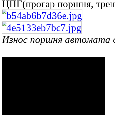
ЦПГ(прогар поршня, тре
Износ поршня автомата 