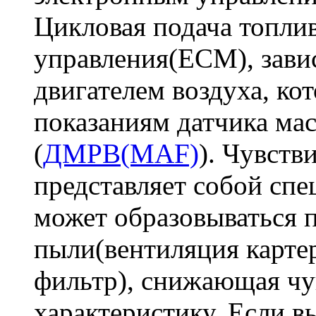
Цикловая подача топлив
управления(ECM), зави
двигателем воздуха, ко
показаниям датчика мас
(
ДМРВ(MAF)
). Чувств
представляет собой спе
может образовываться п
пыли(вентиляция карт
фильтр), снижающая чув
характеристику. Если 