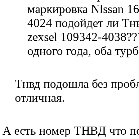
маркировка Nlssan 1
4024 подойдет ли Тн
zexsel 109342-4038??
одного года, оба тур
Тнвд подошла без проб
отличная.
А есть номер ТНВД что п