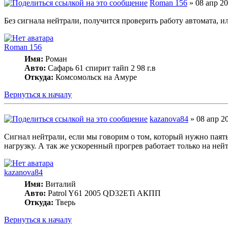
Roman 156
» 08 апр 20
Без сигнала нейтрали, получится проверить работу автомата, и
Roman 156
Имя:
Роман
Авто:
Сафарь 61 спирит тайп 2 98 г.в
Откуда:
Комсомольск на Амуре
Вернуться к началу
kazanova84
» 08 апр 20
Сигнал нейтрали, если мы говорим о том, который нужно паять
нагрузку. А так же ускоренный прогрев работает только на ней
kazanova84
Имя:
Виталий
Авто:
Patrol Y61 2005 QD32ETi АКПП
Откуда:
Тверь
Вернуться к началу