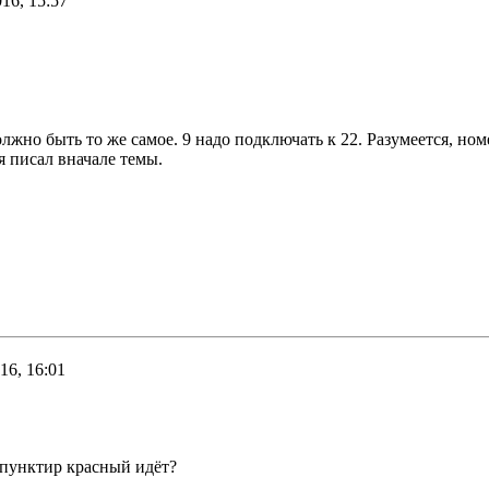
16, 15:57
должно быть то же самое. 9 надо подключать к 22. Разумеется, но
 я писал вначале темы.
16, 16:01
а пунктир красный идёт?