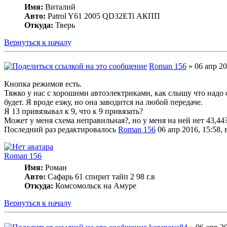
Имя:
Виталий
Авто:
Patrol Y61 2005 QD32ETi АКПП
Откуда:
Тверь
Вернуться к началу
Roman 156
» 06 апр 20
Кнопка режимов есть.
Тяжко у нас с хорошими автоэлектриками, как слышу что надо с
будет. Я вроде езжу, но она заводится на любой передаче.
Я 13 привязывал к 9, что к 9 привязать?
Может у меня схема неправильная?, но у меня на ней нет 43,44
Последний раз редактировалось
Roman 156
06 апр 2016, 15:58, 
Roman 156
Имя:
Роман
Авто:
Сафарь 61 спирит тайп 2 98 г.в
Откуда:
Комсомольск на Амуре
Вернуться к началу