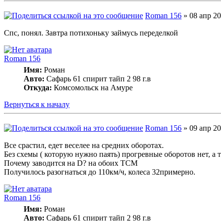
Roman 156
» 08 апр 20
Спс, понял. Завтра потихоньку займусь переделкой
Roman 156
Имя:
Роман
Авто:
Сафарь 61 спирит тайп 2 98 г.в
Откуда:
Комсомольск на Амуре
Вернуться к началу
Roman 156
» 09 апр 20
Все срастил, едет веселее на средних оборотах.
Без схемы ( которую нужно паять) прогревные оборотов нет, а т
Почему заводится на D? на обоих ТСМ
Получилось разогнаться до 110км/ч, колеса 32примерно.
Roman 156
Имя:
Роман
Авто:
Сафарь 61 спирит тайп 2 98 г.в