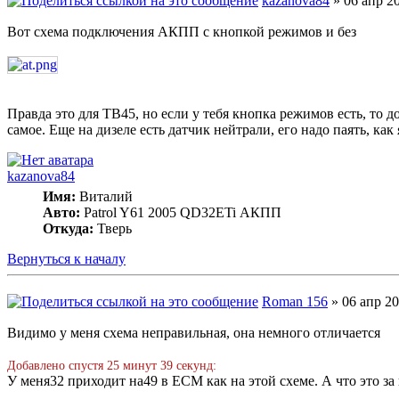
kazanova84
» 06 апр 20
Вот схема подключения АКПП с кнопкой режимов и без
Правда это для TB45, но если у тебя кнопка режимов есть, то 
самое. Еще на дизеле есть датчик нейтрали, его надо паять, как
kazanova84
Имя:
Виталий
Авто:
Patrol Y61 2005 QD32ETi АКПП
Откуда:
Тверь
Вернуться к началу
Roman 156
» 06 апр 20
Видимо у меня схема неправильная, она немного отличается
Добавлено спустя 25 минут 39 секунд:
У меня32 приходит на49 в ЕСМ как на этой схеме. А что это з