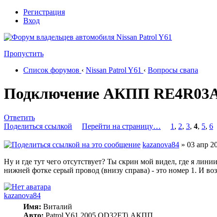
Регистрация
Вход
Пропустить
Список форумов
‹
Nissan Patrol Y61
‹
Вопросы свапа
Подключение АКПП RE4R03A 
Ответить
Поделиться ссылкой
Перейти на страницу…
1
,
2
,
3
,
4
,
5
,
6
kazanova84
» 03 апр 20
Ну и где тут чего отсутствует? Ты скрин мой видел, где я лин
нижней фотке серый провод (внизу справа) - это номер 1. И в
kazanova84
Имя:
Виталий
Авто:
Patrol Y61 2005 QD32ETi АКПП