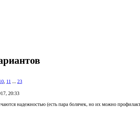
вариантов
10
,
11
...
23
17, 20:33
личаются надежностью (есть пара болячек, но их можно профилак