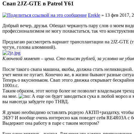
Свап 2JZ-GTE в Patrol Y61
Erekle
» 13 фев 2017, 2
Добрый вечер, друзья. Обещал черкануть пару слов о моем ви
профессионализмом не могу похвастаться, так что конструктивн
Предлагаю рассмотреть вариант трансплантации на 2JZ-GTE (тр
чугун, голова алюминий).
Ключевой момент – цена. Сто тысяч рублей, за условно не уб
После такого свапа машина, якобы, должна стать неликвидной.
учет меня не пугает. Конечно же, в жизни бывают разные ситуаци
Теперь о вкусненьком. Свап этого движка открывает бескрайни
1000л.с.
Таким образом, этот мотор более не позволит владельцам тре
на мне.
А еще он будет заводиться сука в любой мороз и 
вы навсегда забудете про ТНВД.
Я думаю необходимо оставлять родную АКПП+раздатку, чтобы
ЭБУ? И вообще очень интересно как поведет себя RE4R03A c бо
Выдержит она работу в паре с таким мотором?
Еще один момент – расход. Для меня это камень преткновения.