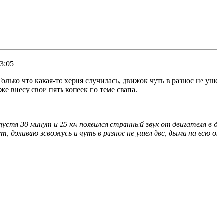
3:05
олько что какая-то херня случилась, движок чуть в разнос не уше
же внесу свои пять копеек по теме свапа.
пустя 30 минут и 25 км появился странный звук от двигателя в 
 доливаю завожусь и чуть в разнос не ушел двс, дыма на всю о