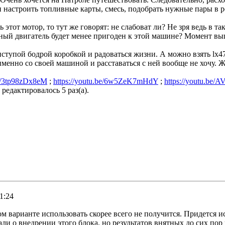
и настроить топливные карты, смесь, подобрать нужные пары в р
этот мотор, то тут же говорят: не слабоват ли? Не зря ведь в та
ощный двигатель будет менее пригоден к этой машине? Момент в
иступой бодрой коробкой и радоваться жизни. А можно взять lx47
енно со своей машиной и расставаться с ней вообще не хочу. Ж
be/3tp98zDx8eM
;
https://youtu.be/6w5ZeK7mHdY
;
https://youtu.be
 редактировалось 5 раз(а).
1:24
ом варианте использовать скорее всего не получится. Придетс
и о внедрении этого блока, но результатов внятных до сих пор 