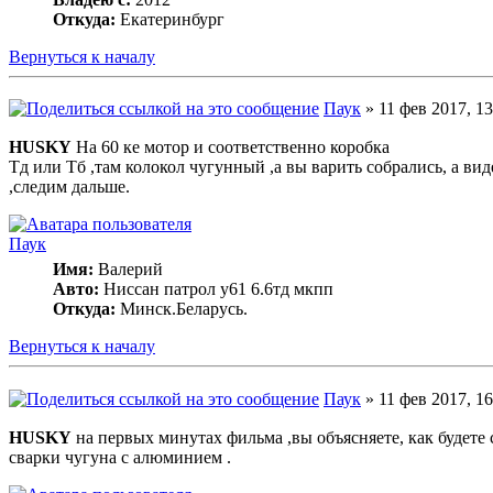
Откуда:
Екатеринбург
Вернуться к началу
Паук
» 11 фев 2017, 13
HUSKY
На 60 ке мотор и соответственно коробка
Тд или Тб ,там колокол чугунный ,а вы варить собрались, а ви
,следим дальше.
Паук
Имя:
Валерий
Авто:
Ниссан патрол у61 6.6тд мкпп
Откуда:
Минск.Беларусь.
Вернуться к началу
Паук
» 11 фев 2017, 16
HUSKY
на первых минутах фильма ,вы объясняете, как будете 
сварки чугуна с алюминием .