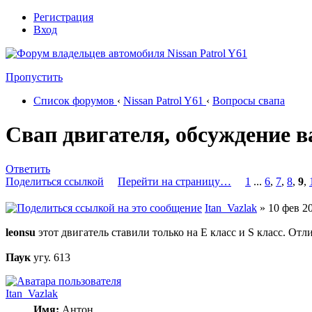
Регистрация
Вход
Пропустить
Список форумов
‹
Nissan Patrol Y61
‹
Вопросы свапа
Свап двигателя, обсуждение 
Ответить
Поделиться ссылкой
Перейти на страницу…
1
...
6
,
7
,
8
,
9
,
Itan_Vazlak
» 10 фев 20
leonsu
этот двигатель ставили только на Е класс и S класс. От
Паук
угу. 613
Itan_Vazlak
Имя:
Антон