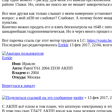
районе 15шки. Но, опять же никто же не мешает заморочиться 
Все мои друзья как только слышат о моем намерении установить 
вопрос: а мой zd30 не слабоват? Слабоват. А почему более м
пунктам.
Конечно можно продать его и взять бензопатрола на тб48 с пят
шикарнейшая гидропневматическая. Но я через много прошел им
Вот парочка ссыль где этот мотор трудится в LC:
https://youtu.
Последний раз редактировалось
Erekle
13 фев 2017, 22:04, всего
Erekle
Имя:
Иракли
Авто:
Patrol Y61 2004 ZD30 АКПП
Владею с:
2004
Откуда:
Москва
Вернуться к началу
moder
» 13 фев 2017, 2
C АКПП всё плохо в том плане, что штатную электронику в эт
В теме про свап ТД42Т АКПП вроде как пара человек отписывал