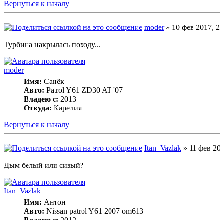
Вернуться к началу
moder
» 10 фев 2017, 2
Турбина накрылась походу...
moder
Имя:
Санёк
Авто:
Patrol Y61 ZD30 AT '07
Владею с:
2013
Откуда:
Карелия
Вернуться к началу
Itan_Vazlak
» 11 фев 20
Дым белый или сизый?
Itan_Vazlak
Имя:
Антон
Авто:
Nissan patrol Y61 2007 om613
Владею с:
2012