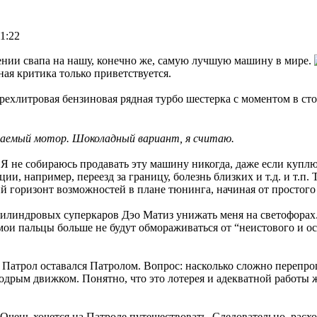
1:22
дении свапа на нашу, конечно же, самую лучшую машину в мире.
ая критика только приветствуется.
ехлитровая бензиновая рядная турбо шестерка с моментом в сто
иваемый мотор. Шоколадный вариант, я считаю.
 Я не собираюсь продавать эту машину никогда, даже если куплю
и, например, переезд за границу, болезнь близких и т.д. и т.п. 
й горизонт возможностей в плане тюнинга, начиная от простого 
хцилиндровых суперкаров Дэо Матиз унижать меня на светофорах
мои пальцы больше не будут обмораживаться от “неистового и ос
 Патрол оставался Патролом. Вопрос: насколько сложно переп
дрым движком. Понятно, что это лотерея и адекватной работы ж
 Очень хочется на Патроле путешествовать. Следовательно, расх