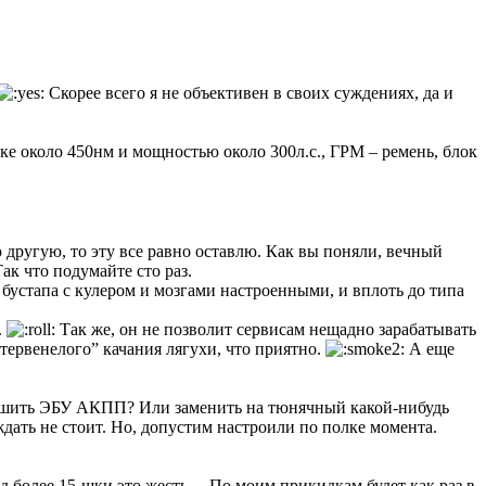
Скорее всего я не объективен в своих суждениях, да и
ке около 450нм и мощностью около 300л.с., ГРМ – ремень, блок
 другую, то эту все равно оставлю. Как вы поняли, вечный
Так что подумайте сто раз.
бустапа с кулером и мозгами настроенными, и вплоть до типа
.
Так же, он не позволит сервисам нещадно зарабатывать
тервенелого” качания лягухи, что приятно.
А еще
рошить ЭБУ АКПП? Или заменить на тюнячный какой-нибудь
дать не стоит. Но, допустим настроили по полке момента.
од более 15-шки это жесть… По моим прикидкам будет как раз в