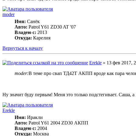
moder
Имя:
Санёк
Авто:
Patrol Y61 ZD30 AT '07
Владею с:
2013
Откуда:
Карелия
Вернуться к началу
Erekle
» 13 фев 2017, 2
moder:
В теме про свап ТД42Т АКПП вроде как пара челове
Ну значит буду первым! Меня это только подстегивает. Саша, а 
Erekle
Имя:
Иракли
Авто:
Patrol Y61 2004 ZD30 АКПП
Владею с:
2004
Откуда:
Москва