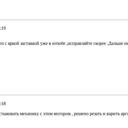
:19
део с яркой заставкой уже в ютюбе ,исправляйте скорее .Дальше
:18
стыковать механику с этим мотором , решено резать и варить арг