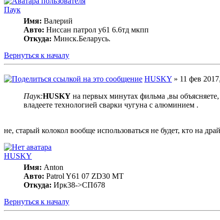
Паук
Имя:
Валерий
Авто:
Ниссан патрол у61 6.6тд мкпп
Откуда:
Минск.Беларусь.
Вернуться к началу
HUSKY
» 11 фев 2017,
Паук:
HUSKY
на первых минутах фильма ,вы объясняете, к
владеете технологией сварки чугуна с алюминием .
не, старый колокол вообще использоваться не будет, кто на дра
HUSKY
Имя:
Anton
Авто:
Patrol Y61 07 ZD30 MT
Откуда:
Ирк38->СПб78
Вернуться к началу