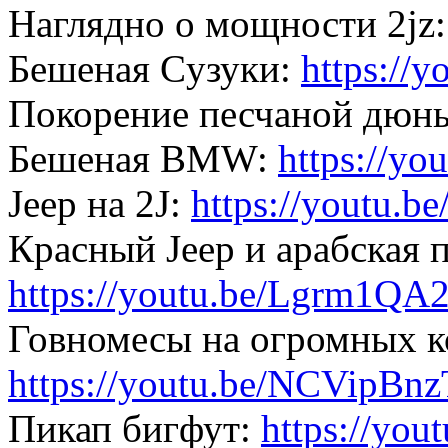
Наглядно о мощности 2jz
Бешеная Cузуки:
https://
Покорение песчаной дюн
Бешеная BMW:
https://y
Jeep на 2J:
https://youtu
Красный Jeep и арабская 
https://youtu.be/Lgrm1QA
Говномесы на огромных к
https://youtu.be/NCVipBn
Пикап бигфут:
https://yo