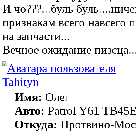
И чо???...буль буль....ни
признакам всего навсего п
на запчасти...
Вечное ожидание пизсца...у
Tahityn
Имя:
Олег
Авто:
Patrol Y61 TB45
Откуда:
Протвино-Мос