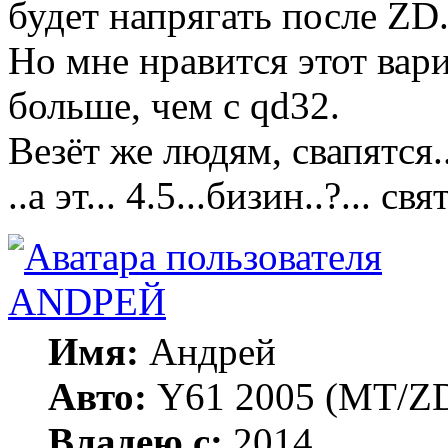
будет напрягать после ZD.
Но мне нравится этот вар
больше, чем c qd32.
Везёт же людям, свапятся.
..а эт... 4.5...бизин..?... св
ANDРЕЙ
Имя:
Андрей
Авто:
Y61 2005 (МT/ZD
Владею с:
2014