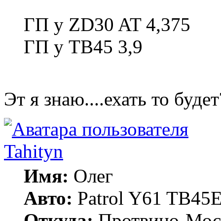
ГП у ZD30 AT 4,375
ГП у TB45 3,9
Эт я знаю....ехать то будет
Tahityn
Имя:
Олег
Авто:
Patrol Y61 TB45
Откуда:
Протвино-Мос