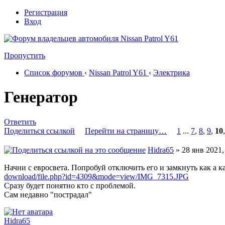
Регистрация
Вход
Пропустить
Список форумов
‹
Nissan Patrol Y61
‹
Электрика
Генератор
Ответить
Поделиться ссылкой
Перейти на страницу…
1
...
7
,
8
,
9
,
10
Hidra65
» 28 янв 2021,
Начни с евросвета. Попробуй отключить его и замкнуть как а к
download/file.php?id=4309&mode=view/IMG_7315.JPG
Сразу будет понятно кто с проблемой.
Сам недавно "пострадал"
Hidra65