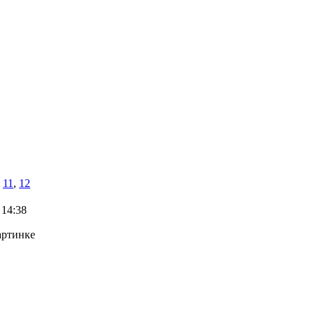
,
11
,
12
 14:38
артинке