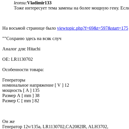
leonsu:
Vladimir133
Тоже интересует тема замены на более мощную гену. Если 
На восьмой странице было
viewtopic.php?f=69&t=597&start=175
""Сохраню здесь на всяк случ
Аналог для: Hitachi
OE: LR1130702
Особенности товара:
Генераторы
номинальное напряжение [ V ] 12
мощность [ A ] 135
Размер А [ mm ] 38
Размер C [ mm ] 82
Он же
Генератор 12v/135a, LR1130702,CA2082IR, ALH3702,