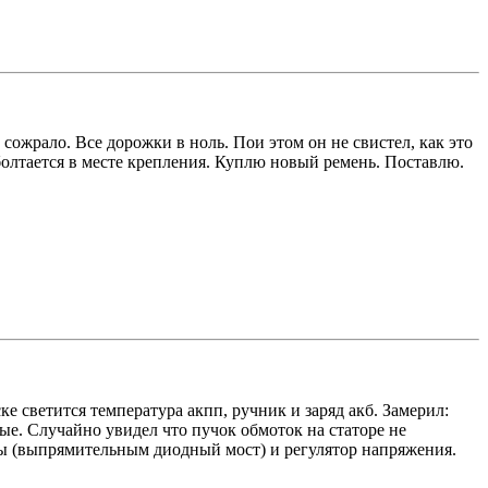
сожрало. Все дорожки в ноль. Пои этом он не свистел, как это
болтается в месте крепления. Куплю новый ремень. Поставлю.
е светится температура акпп, ручник и заряд акб. Замерил:
лые. Случайно увидел что пучок обмоток на статоре не
ды (выпрямительным диодный мост) и регулятор напряжения.