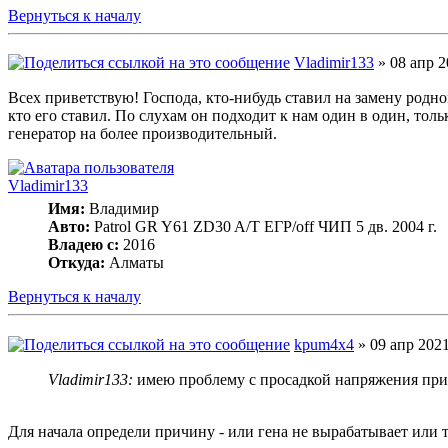
Вернуться к началу
Vladimir133
» 08 апр 2
Всех приветствую! Господа, кто-нибудь ставил на замену родн
кто его ставил. По слухам он подходит к нам один в один, то
генератор на более производительный.
Vladimir133
Имя:
Владимир
Авто:
Patrol GR Y61 ZD30 A/T ЕГР/off ЧИП 5 дв. 2004 г.
Владею с:
2016
Откуда:
Алматы
Вернуться к началу
kpum4x4
» 09 апр 2021
Vladimir133:
имею проблему с просадкой напряжения при 
Для начала определи причину - или гена не вырабатывает или 