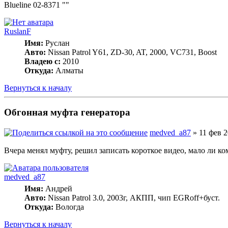
Blueline 02-8371 ""
RuslanF
Имя:
Руслан
Авто:
Nissan Patrol Y61, ZD-30, AT, 2000, VC731, Boost
Владею с:
2010
Откуда:
Алматы
Вернуться к началу
Обгонная муфта генератора
medved_a87
» 11 фев 2
Вчера менял муфту, решил записать короткое видео, мало ли к
medved_a87
Имя:
Андрей
Авто:
Nissan Patrol 3.0, 2003г, АКПП, чип EGRoff+буст.
Откуда:
Вологда
Вернуться к началу