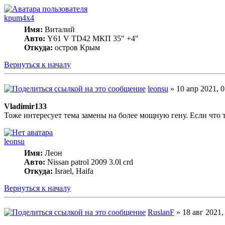
kpum4x4
Имя:
Виталий
Авто:
Y61 V TD42 МКП 35" +4"
Откуда:
остров Крым
Вернуться к началу
leonsu
» 10 апр 2021, 0
Vladimir133
Тоже интересует тема замены на более мощную гену. Если что т
leonsu
Имя:
Леон
Авто:
Nissan patrol 2009 3.0l crd
Откуда:
Israel, Haifa
Вернуться к началу
RuslanF
» 18 авг 2021,