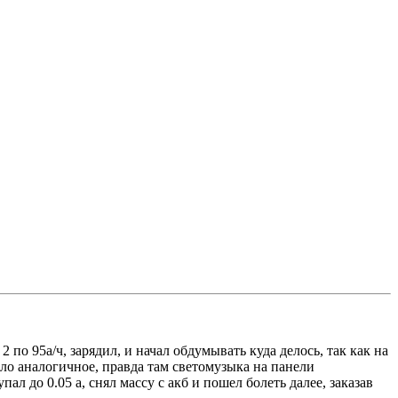
2 по 95а/ч, зарядил, и начал обдумывать куда делось, так как на
ыло аналогичное, правда там светомузыка на панели
ал до 0.05 а, снял массу с акб и пошел болеть далее, заказав