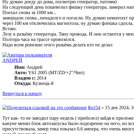
Ну думаю доеду до дома, посмотрю генератор, патомм)
На следующий день пошевелил фишку генератора, замерил напр
Поехал снова за 1000 км...
замерцали снова...ненадолго и погасли. Ну думаю неконтахт п
через 100 км отключилась магнитола, ну думаю флешка сдохла,
Встаю.
Лезу к разьёму генератора. Тяну провода. И они остаются у меня
Полтора часа на трассе провозился.
Надо всем ревизию этого разьёма делать кто не делал
ANDРЕЙ
Имя:
Андрей
Авто:
Y61 2005 (МT/ZD/+2"/Чип)
Владею с:
2014
Откуда:
Кузнецк-8
Вернуться к началу
Кот54
» 15 дек 2024, 1
Тут как- то не заводил пару недель ( приболел) зайдя в приложе
кануне менял блок автозапуска было подозрение на него, но в
присутствовала, замер тока показал 0,6 ампера, что очень много