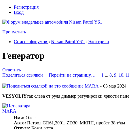
Регистрация
Вход
Пропустить
Список форумов
‹
Nissan Patrol Y61
‹
Электрика
Генератор
Ответить
Поделиться ссылкой
Перейти на страницу…
1
...
8
,
9
,
10
,
1
MARA
» 03 мар 2024, 
VESYOLIY
так слева от руля диммер регулировки яркости пане
MARA
Имя:
Олег
Авто:
Патрол GR61,2001, ZD30, МКПП, пробег 38 т/км
Откуда:
Коми, ухта