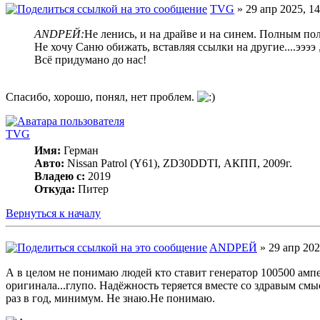
TVG
» 29 апр 2025, 14
ANDРЕЙ:
Не ленись, и на драйве и на синем. Полным пол
Не хочу Саню обижать, вставляя ссылки на другие....ээээ ,
Всё придумано до нас!
Спасибо, хорошо, понял, нет проблем.
TVG
Имя:
Герман
Авто:
Nissan Patrol (Y61), ZD30DDTI, АКПП, 2009г.
Владею с:
2019
Откуда:
Питер
Вернуться к началу
ANDРЕЙ
» 29 апр 202
А в целом не понимаю людей кто ставит генератор 100500 ампе
оригинала...глупо. Надёжность теряется вместе со здравым смыс
раз в год, минимум. Не знаю.Не понимаю.