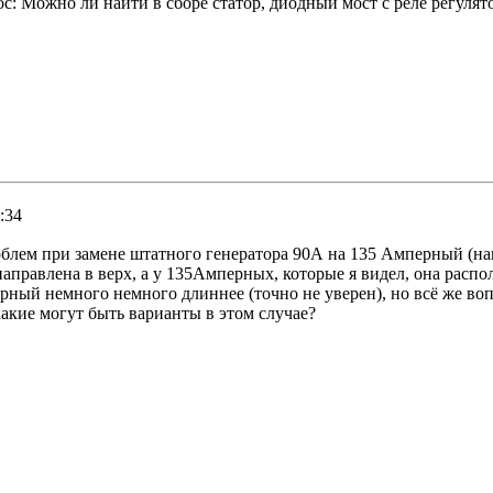
рос: Можно ли найти в сборе статор, диодный мост с реле регуля
:34
проблем при замене штатного генератора 90А на 135 Амперный 
аправлена в верх, а у 135Амперных, которые я видел, она распо
ный немного немного длиннее (точно не уверен), но всё же вопр
какие могут быть варианты в этом случае?