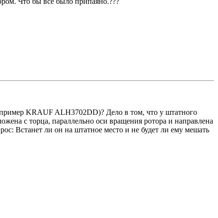
тором. Что бы всë было припаяно.???
(например KRAUF ALH3702DD)? Дело в том, что у штатного
ложена с торца, параллельно оси вращения ротора и направлена
ос: Встанет ли он на штатное место и не будет ли ему мешать