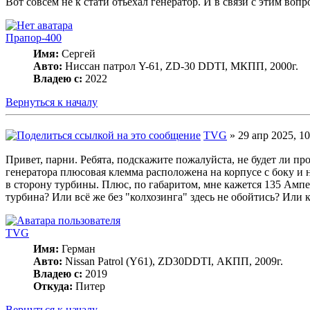
Вот совсем не к стати отьехал генератор. И в связи с этим воп
Прапор-400
Имя:
Сергей
Авто:
Ниссан патрол Y-61, ZD-30 DDTI, МКПП, 2000г.
Владею с:
2022
Вернуться к началу
TVG
» 29 апр 2025, 10
Привет, парни. Ребята, подскажите пожалуйста, не будет ли 
генератора плюсовая клемма расположена на корпусе с боку и н
в сторону турбины. Плюс, по габаритом, мне кажется 135 Ампер
турбина? Или всё же без "колхозинга" здесь не обойтись? Или 
TVG
Имя:
Герман
Авто:
Nissan Patrol (Y61), ZD30DDTI, АКПП, 2009г.
Владею с:
2019
Откуда:
Питер
Вернуться к началу