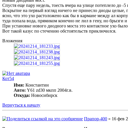
новый диодный мост.
Спустя еще пару недель, тоесть вчера на улице потеплело до -5
Вскрытие на первый взгляд ничего не принесло диоды целые, 
ясно, что это ухо растоложено как бы в кармане между ал корп
туда попала вода, прямиком конечно не лил в гену, но брызги и
При установке нового диодного моста это контактное ухо было
Вот такой казус по стечению обстоятельств приключился.
Вложения
Кот54
Имя:
Константин
Авто:
Y61 zd30 мкпп 2004г.в.
Откуда:
Новосибирск
Вернуться к началу
Прапор-400
» 16 фев 2