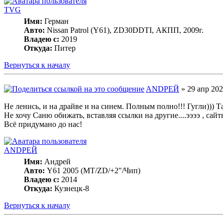
TVG
Имя:
Герман
Авто:
Nissan Patrol (Y61), ZD30DDTI, АКПП, 2009г.
Владею с:
2019
Откуда:
Питер
Вернуться к началу
ANDРЕЙ
» 29 апр 202
Не ленись, и на драйве и на синем. Полным полно!!! Гугли))) 
Не хочу Саню обижать, вставляя ссылки на другие....ээээ , сайт
Всё придумано до нас!
ANDРЕЙ
Имя:
Андрей
Авто:
Y61 2005 (МT/ZD/+2"/Чип)
Владею с:
2014
Откуда:
Кузнецк-8
Вернуться к началу