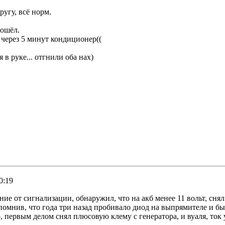
угу, всё норм.
рошёл.
 через 5 минут кондиционер((
 в руке... отгнили оба нах)
0:19
ние от сигнализации, обнаружил, что на акб менее 11 вольт, снял 
спомнив, что года три назад пробивало диод на выпрямителе и б
, первым делом снял плюсовую клему с генератора, и вуаля, ток уп