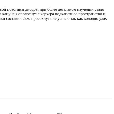
вой поастины диодов, при более детальном изучении стало
на кануне я ополоснул с керхера подкапотное пространство и
йки составил 2км, просохнуть не успело так как холодно уже.