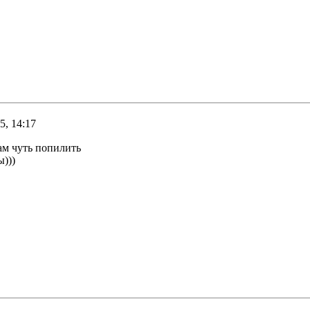
5, 14:17
Там чуть попилить
ы)))