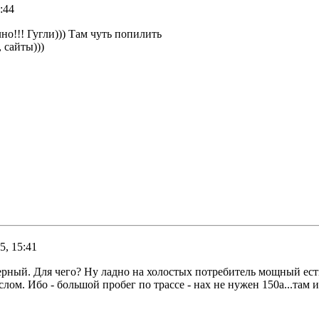
:44
но!!! Гугли))) Там чуть попилить
 сайты)))
5, 15:41
рный. Для чего? Ну ладно на холостых потребитель мощный есть.
лом. Ибо - большой пробег по трассе - нах не нужен 150а...там и