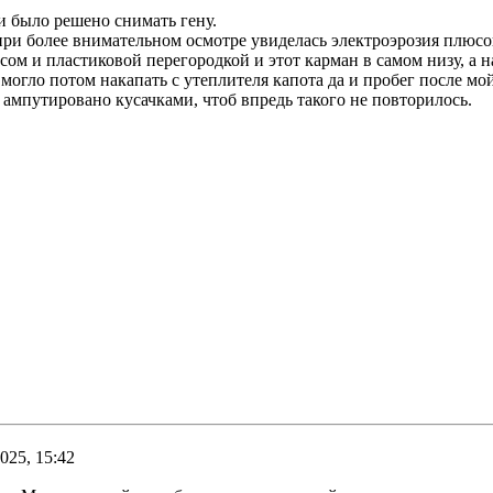
 и было решено снимать гену.
при более внимательном осмотре увиделась электроэрозия плюсо
усом и пластиковой перегородкой и этот карман в самом низу, а 
 могло потом накапать с утеплителя капота да и пробег после мо
 ампутировано кусачками, чтоб впредь такого не повторилось.
025, 15:42