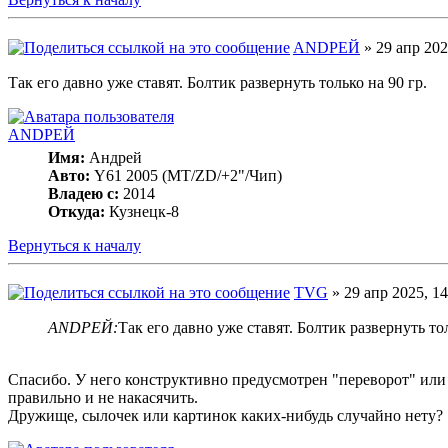
ANDРЕЙ
» 29 апр 202
Так его давно уже ставят. Болтик развернуть только на 90 гр.
ANDРЕЙ
Имя:
Андрей
Авто:
Y61 2005 (МT/ZD/+2"/Чип)
Владею с:
2014
Откуда:
Кузнецк-8
Вернуться к началу
TVG
» 29 апр 2025, 14
ANDРЕЙ:
Так его давно уже ставят. Болтик развернуть тол
Спасибо. У него конструктивно предусмотрен "переворот" или п
правильно и не накасячить.
Дружище, сылочек или картинок каких-нибудь случайно нету?