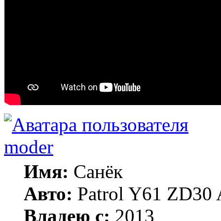
moder
Имя:
Санёк
Авто:
Patrol Y61 ZD30 
Владею с:
2013