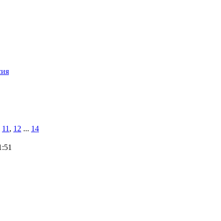
сия
,
11
,
12
...
14
1:51