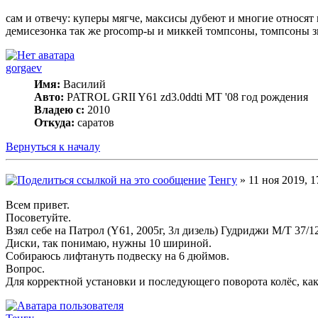
сам и отвечу: куперы мягче, максисы дубеют и многие относят 
демисезонка так же procomp-ы и миккей томпсоны, томпсоны зим
gorgaev
Имя:
Василий
Авто:
PATROL GRII Y61 zd3.0ddti MT '08 год рождения
Владею с:
2010
Откуда:
саратов
Вернуться к началу
Тенгу
» 11 ноя 2019, 1
Всем привет.
Посоветуйте.
Взял себе на Патрол (Y61, 2005г, 3л дизель) Гудриджи М/Т 37/12
Диски, так понимаю, нужны 10 шириной.
Собираюсь лифтануть подвеску на 6 дюймов.
Вопрос.
Для корректной установки и последующего поворота колёс, к