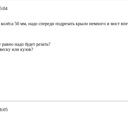
5:04
колёса 50 мм, надо спереди подрезать крыло немного и мост вперё
 равно надо будет резать?
веску или кузов?
6:05