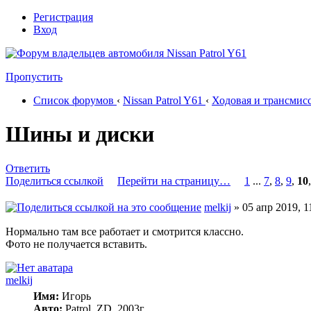
Регистрация
Вход
Пропустить
Список форумов
‹
Nissan Patrol Y61
‹
Ходовая и трансмис
Шины и диски
Ответить
Поделиться ссылкой
Перейти на страницу…
1
...
7
,
8
,
9
,
10
melkij
» 05 апр 2019, 1
Нормально там все работает и смотрится классно.
Фото не получается вставить.
melkij
Имя:
Игорь
Авто:
Patrol, ZD, 2003г