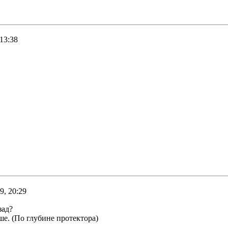
13:38
9, 20:29
зад?
ше. (По глубине протектора)