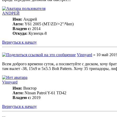
ANDРЕЙ
Имя:
Андрей
Авто:
Y61 2005 (МT/ZD/+2"/Чип)
Владею с:
2014
Откуда:
Кузнецк-8
Вернуться к началу
Vinnyard
» 10 май 2019
Всем доброго времени суток, а посоветуйте с диском, хочу брать
там вылет -38, 15х9 и 5x5.5 Bolt Pattern. Хочу 35 трипадоры, 
Vinnyard
Имя:
Виктор
Авто:
Nissan Patrol Y-61 TD42
Владею с:
2019
Вернуться к началу