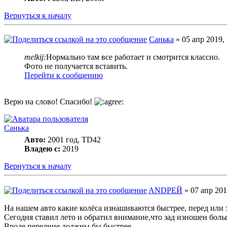
Вернуться к началу
Санька
» 05 апр 2019, 
melkij:
Нормально там все работает и смотрится классно.
Фото не получается вставить.
Перейти к сообщению
Верю на слово! Спасибо!
Санька
Авто:
2001 год, TD42
Владею с:
2019
Вернуться к началу
ANDРЕЙ
» 07 апр 201
На нашем авто какие колёса изнашиваются быстрее, перед или 
Сегодня ставил лето и обратил внимание,что зад изношен боль
Вроде передние должны бы быстрее...