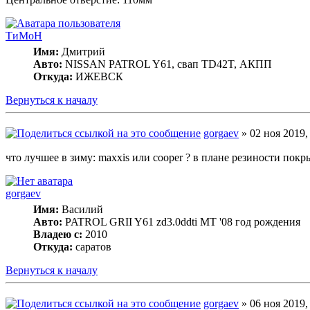
ТиМоН
Имя:
Дмитрий
Авто:
NISSAN PATROL Y61, свап TD42T, АКПП
Откуда:
ИЖЕВСК
Вернуться к началу
gorgaev
» 02 ноя 2019,
что лучшее в зиму: maxxis или cooper ? в плане резиности покр
gorgaev
Имя:
Василий
Авто:
PATROL GRII Y61 zd3.0ddti MT '08 год рождения
Владею с:
2010
Откуда:
саратов
Вернуться к началу
gorgaev
» 06 ноя 2019,