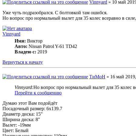
Vinnyard
» 10 май 2019
Уже чуть подразобрался. С болтовкой там ошибся.
Но вопрос про нормальный вылет для 35 колес всеравно в силе, 
Vinnyard
Имя:
Виктор
Авто:
Nissan Patrol Y-61 TD42
Владею с:
2019
Вернуться к началу
ТиМоН
» 16 май 2019,
Vinnyard:
Но вопрос про нормальный вылет для 35 колес все
Перейти к сообщению
Думаю этот Вам подойдёт
Посадочный размер: 6x139.7
Диаметр диска: 15"
Ширина диска: 8"
Вылет: -19мм
Цвет: Белый
Центральное отверстие: 110мм