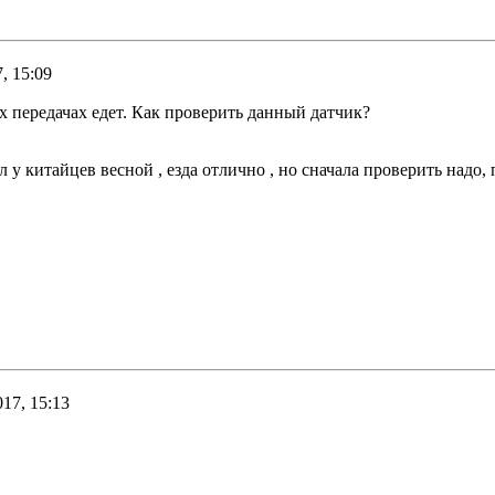
, 15:09
х передачах едет. Как проверить данный датчик?
л у китайцев весной , езда отлично , но сначала проверить надо
017, 15:13