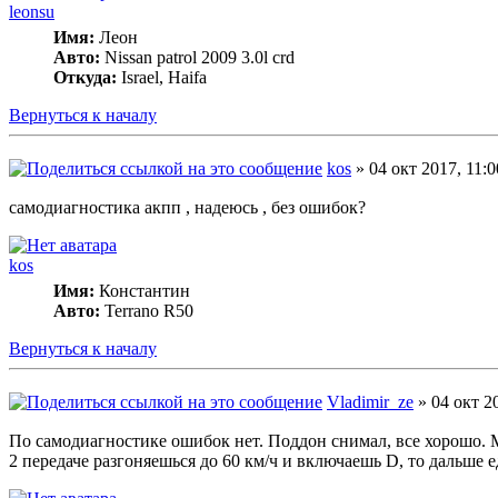
leonsu
Имя:
Леон
Авто:
Nissan patrol 2009 3.0l crd
Откуда:
Israel, Haifa
Вернуться к началу
kos
» 04 окт 2017, 11:0
самодиагностика акпп , надеюсь , без ошибок?
kos
Имя:
Константин
Авто:
Terrano R50
Вернуться к началу
Vladimir_ze
» 04 окт 2
По самодиагностике ошибок нет. Поддон снимал, все хорошо. М
2 передаче разгоняешься до 60 км/ч и включаешь D, то дальше е