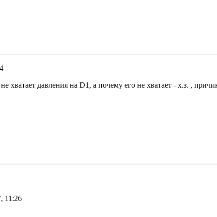
54
 не хватает давления на D1, а почему его не хватает - х.з. , пр
, 11:26