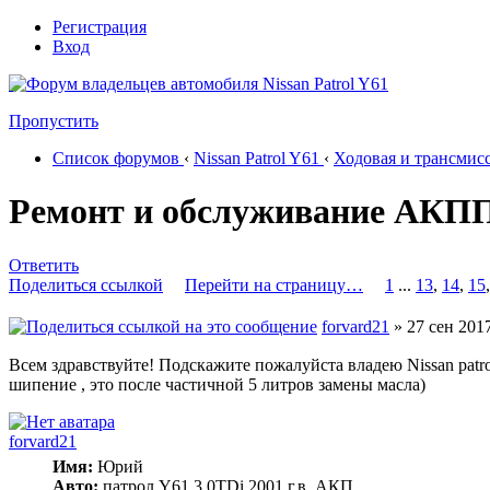
Регистрация
Вход
Пропустить
Список форумов
‹
Nissan Patrol Y61
‹
Ходовая и трансмис
Ремонт и обслуживание АКПП 
Ответить
Поделиться ссылкой
Перейти на страницу…
1
...
13
,
14
,
15
forvard21
» 27 сен 2017
Всем здравствуйте! Подскажите пожалуйста владею Nissan patro
шипение , это после частичной 5 литров замены масла)
forvard21
Имя:
Юрий
Авто:
патрол Y61 3.0TDi 2001 г.в. АКП