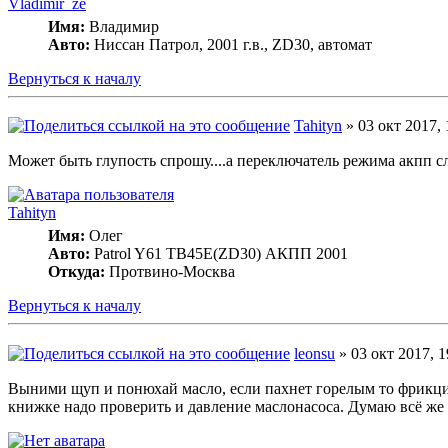
Vladimir_ze
Имя:
Владимир
Авто:
Ниссан Патрол, 2001 г.в., ZD30, автомат
Вернуться к началу
Tahityn
» 03 окт 2017, 
Может быть глупость спрошу....а переключатель режима акпп
Tahityn
Имя:
Олег
Авто:
Patrol Y61 TB45E(ZD30) АКПП 2001
Откуда:
Протвино-Москва
Вернуться к началу
leonsu
» 03 окт 2017, 1
Выними щуп и понюхай масло, если пахнет горелым то фрикцио
книжке надо проверить и давление маслонасоса. Думаю всё же 