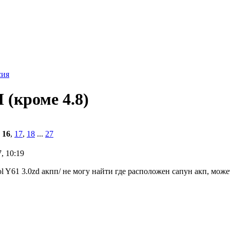
сия
(кроме 4.8)
,
16
,
17
,
18
...
27
, 10:19
l Y61 3.0zd акпп/ не могу найти где расположен сапун акп, мож