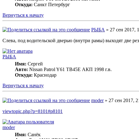
Откуда:
Cанкт Петербург
Вернуться к началу
РЫБА
» 27 сен 2017, 
Слева, под водительской дверью (внутри рамы) выходят две р
РЫБА
Имя:
Сергей
Авто:
Nissan Patrol Y61 TB45E АКП 1998 г.в.
Откуда:
Краснодар
Вернуться к началу
moder
» 27 сен 2017, 2
viewtopic.php?p=8101#p8101
moder
Имя:
Санёк