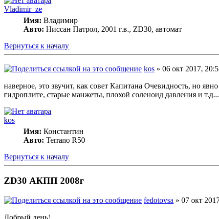
Vladimir_ze
Имя:
Владимир
Авто:
Ниссан Патрол, 2001 г.в., ZD30, автомат
Вернуться к началу
kos
» 06 окт 2017, 20:
наверное, это звучит, как совет Капитана Очевидность, но явно
гидроплите, старые манжеты, плохой соленоид давления и т.д...
kos
Имя:
Константин
Авто:
Terrano R50
Вернуться к началу
ZD30 АКПП 2008г
fedotovsa
» 07 окт 2017
Добрый день!