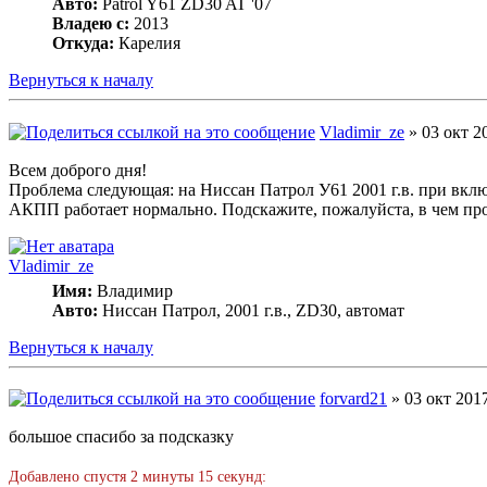
Авто:
Patrol Y61 ZD30 AT '07
Владею с:
2013
Откуда:
Карелия
Вернуться к началу
Vladimir_ze
» 03 окт 2
Всем доброго дня!
Проблема следующая: на Ниссан Патрол У61 2001 г.в. при вклю
АКПП работает нормально. Подскажите, пожалуйста, в чем пр
Vladimir_ze
Имя:
Владимир
Авто:
Ниссан Патрол, 2001 г.в., ZD30, автомат
Вернуться к началу
forvard21
» 03 окт 2017
большое спасибо за подсказку
Добавлено спустя 2 минуты 15 секунд: