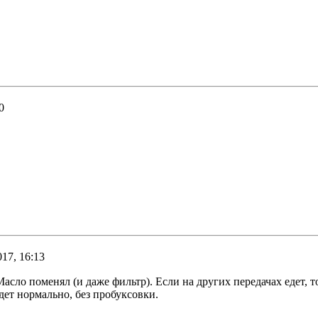
0
017, 16:13
асло поменял (и даже фильтр). Если на других передачах едет,
дет нормально, без пробуксовки.