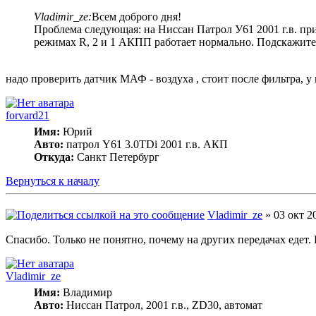
Vladimir_ze:
Всем доброго дня!
Проблема следующая: на Ниссан Патрол У61 2001 г.в. пр
режимах R, 2 и 1 АКПП работает нормально. Подскажите
надо проверить датчик МАФ - воздуха , стоит после фильтра, у
forvard21
Имя:
Юрий
Авто:
патрол Y61 3.0TDi 2001 г.в. АКП
Откуда:
Cанкт Петербург
Вернуться к началу
Vladimir_ze
» 03 окт 2
Спасибо. Только не понятно, почему на других передачах едет
Vladimir_ze
Имя:
Владимир
Авто:
Ниссан Патрол, 2001 г.в., ZD30, автомат