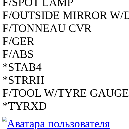
F/SPOT LAMP
F/OUTSIDE MIRROR W/
F/TONNEAU CVR
F/GER
F/ABS
*STAB4
*STRRH
F/TOOL W/TYRE GAUGE
*TYRXD