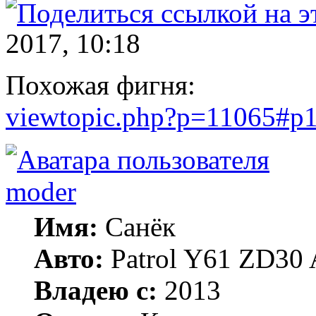
2017, 10:18
Похожая фигня:
viewtopic.php?p=11065#p
moder
Имя:
Санёк
Авто:
Patrol Y61 ZD30 
Владею с:
2013