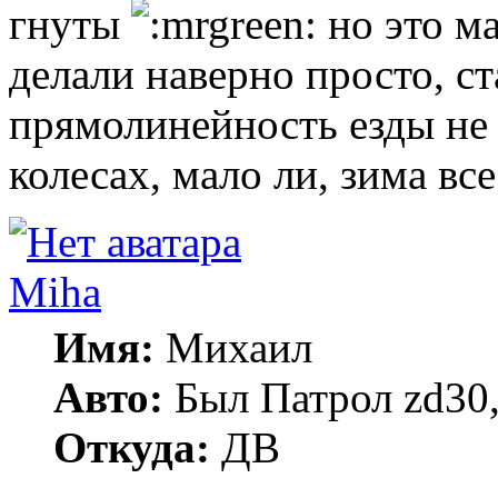
гнуты
но это м
делали наверно просто, с
прямолинейность езды не 
колесах, мало ли, зима вс
Miha
Имя:
Михаил
Авто:
Был Патрол zd30, 
Откуда:
ДВ