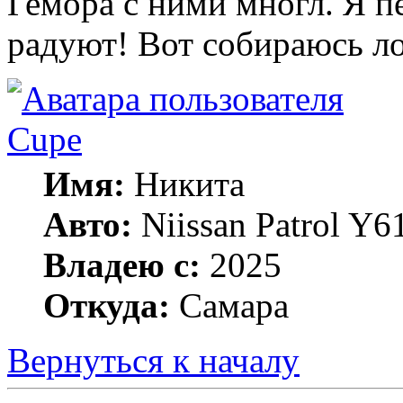
Гемора с ними многл. Я п
радуют! Вот собираюсь ло
Cupe
Имя:
Никита
Авто:
Niissan Patrol Y61
Владею с:
2025
Откуда:
Самара
Вернуться к началу