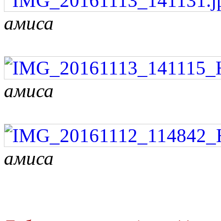
амиса
амиса
амиса