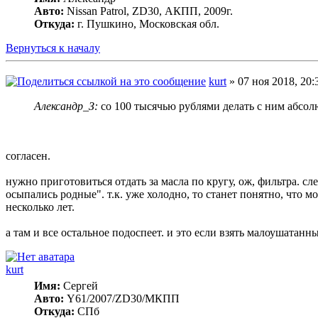
Авто:
Nissan Patrol, ZD30, АКПП, 2009г.
Откуда:
г. Пушкино, Московская обл.
Вернуться к началу
kurt
» 07 ноя 2018, 20:
Александр_З:
со 100 тысячью рублями делать с ним абсол
согласен.
нужно приготовиться отдать за масла по кругу, ож, фильтра. сл
осыпались родные". т.к. уже холодно, то станет понятно, что 
несколько лет.
а там и все остальное подоспеет. и это если взять малоушатанн
kurt
Имя:
Сергей
Авто:
Y61/2007/ZD30/МКПП
Откуда:
СПб