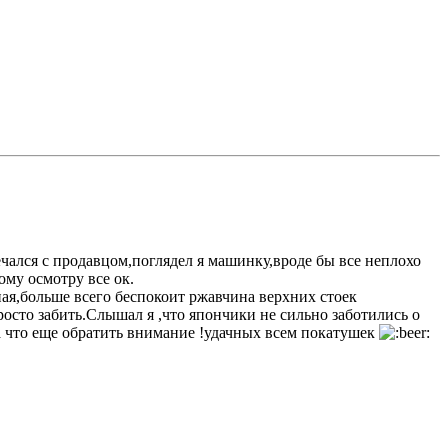
чался с продавцом,поглядел я машинку,вроде бы все неплохо
ому осмотру все ок.
ная,больше всего беспокоит ржавчина верхних стоек
росто забить.Слышал я ,что япончики не сильно заботились о
на что еще обратить внимание !удачных всем покатушек