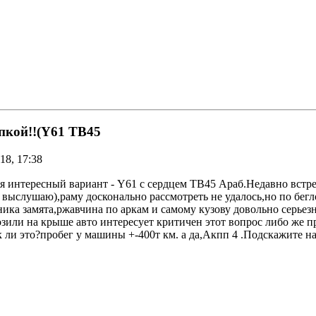
пкой!!(Y61 TB45
18, 17:38
я интересный вариант - Y61 с cердцем TB45 Араб.Недавно встре
о выслушаю),раму досконально рассмотреть не удалось,но по бегл
ника замята,ржавчина по аркам и самому кузову довольно серьез
озили на крыше авто интересует критичен этот вопрос либо же п
ак ли это?пробег у машины +-400т км. а да,Акпп 4 .Подскажите 