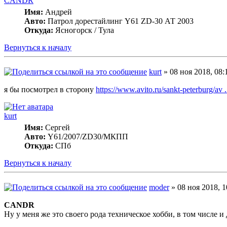
CANDR
Имя:
Андрей
Авто:
Патрол дорестайлинг Y61 ZD-30 АТ 2003
Откуда:
Ясногорск / Тула
Вернуться к началу
kurt
» 08 ноя 2018, 08:
я бы посмотрел в сторону
https://www.avito.ru/sankt-peterburg/av
kurt
Имя:
Сергей
Авто:
Y61/2007/ZD30/МКПП
Откуда:
СПб
Вернуться к началу
moder
» 08 ноя 2018, 1
CANDR
Ну у меня же это своего рода техническое хобби, в том числе и 