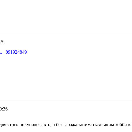
15
 ... _891924849
0:36
для этого покупался авто, а без гаража заниматься таким хобби к