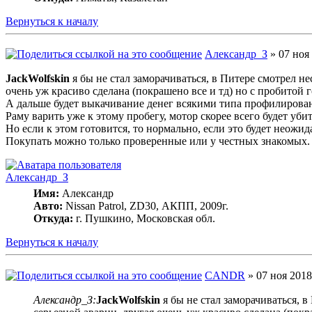
Вернуться к началу
Александр_З
» 07 ноя 
JackWolfskin
я бы не стал заморачиваться, в Питере смотрел н
очень уж красиво сделана (покрашено все и тд) но с пробитой 
А дальше будет выкачивание денег всякими типа профилирова
Раму варить уже к этому пробегу, мотор скорее всего будет уби
Но если к этом готовится, то нормально, если это будет неожи
Покупать можно только проверенные или у честных знакомых.
Александр_З
Имя:
Александр
Авто:
Nissan Patrol, ZD30, АКПП, 2009г.
Откуда:
г. Пушкино, Московская обл.
Вернуться к началу
CANDR
» 07 ноя 2018
Александр_З:
JackWolfskin
я бы не стал заморачиваться, 