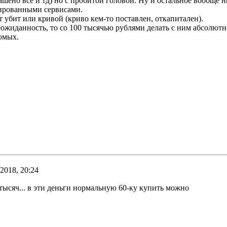
ашено все и тд) но с пробитой головой. Ну и остальное вообще 
лированными сервисами.
ет убит или кривой (криво кем-то поставлен, откапитален).
неожиданность, то со 100 тысячью рублями делать с ним абсолютн
омых.
2018, 20:24
 тысяч... в эти деньги нормальную 60-ку купить можно