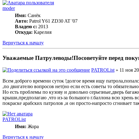
moder
Имя:
Санёк
Авто:
Patrol Y61 ZD30 AT '07
Владею с:
2013
Откуда:
Карелия
Вернуться к началу
Уважаемые Патрулеводы!Посоветуйте перед поку
PATROList
» 11 ноя 20
Всем доброго времени суток !долгое время ищу патрола,попалс
,по двигателю вопросов нет(но если есть советы то обязательн
Но есть проблемы по кузову и довольно серьезные,дверь багаж
крыши,предполагаю ,что из-за большого г.баллона всю хрень в
покраске арабских патролов ,и он просто-напросто сгнивает т
PATROList
Имя:
Жора
Вернуться к началу