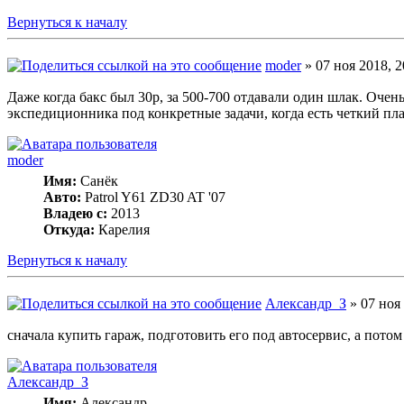
Вернуться к началу
moder
» 07 ноя 2018, 2
Даже когда бакс был 30р, за 500-700 отдавали один шлак. Оче
экспедиционника под конкретные задачи, когда есть четкий пл
moder
Имя:
Санёк
Авто:
Patrol Y61 ZD30 AT '07
Владею с:
2013
Откуда:
Карелия
Вернуться к началу
Александр_З
» 07 ноя 
сначала купить гараж, подготовить его под автосервис, а потом
Александр_З
Имя:
Александр