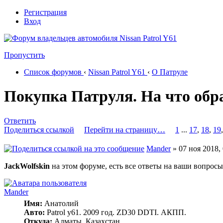
Регистрация
Вход
Пропустить
Список форумов
‹
Nissan Patrol Y61
‹
О Патруле
Покупка Патруля. На что обр
Ответить
Поделиться ссылкой
Перейти на страницу…
1
...
17
,
18
,
19
Mander
» 07 ноя 2018, 
JackWolfskin
на этом форуме, есть все ответы на ваши вопросы
Mander
Имя:
Анатолий
Авто:
Patrol y61. 2009 год. ZD30 DDTI. АКПП.
Откуда:
Алматы, Казахстан