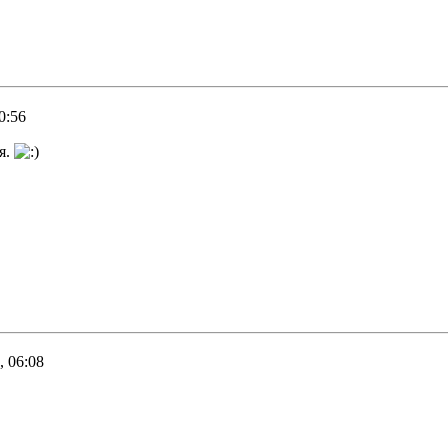
0:56
я.
, 06:08