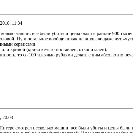
2018, 11:34
есколько машин, все были убиты и цены были в районе 900 тысяч 
головой. Ну и остальное вообще никак не внушало даже чуть-чут
нными сервисами.
т или кривой (криво кем-то поставлен, откапитален).
данность, то со 100 тысячью рублями делать с ним абсолютно нече
, 20:03
в Питере смотрел несколько машин, все были убиты и цены были в