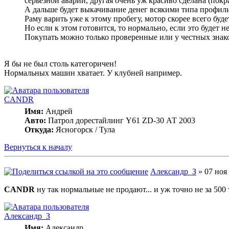
серьезной аварии, другая очень уж красиво сделана (покр
А дальше будет выкачивание денег всякими типа профи
Раму варить уже к этому пробегу, мотор скорее всего буд
Но если к этом готовится, то нормально, если это будет 
Покупать можно только проверенные или у честных знак
Я бы не был столь категоричен!
Нормальных машин хватает. У клубней например.
CANDR
Имя:
Андрей
Авто:
Патрол дорестайлинг Y61 ZD-30 АТ 2003
Откуда:
Ясногорск / Тула
Вернуться к началу
Александр_З
» 07 ноя 
CANDR
ну так нормальные не продают... и уж точно не за 500
Александр_З
Имя:
Александр