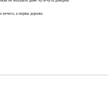
никак не внушало даже чуть-чуть доверия.
о нечего, а нервы дороже.