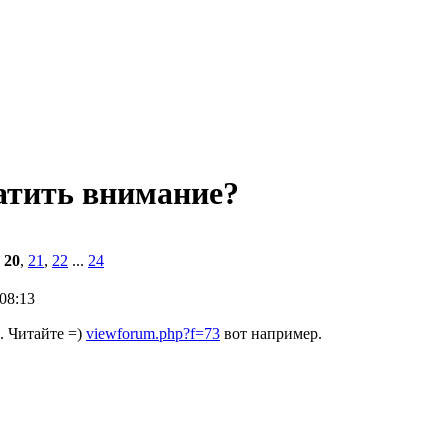
атить внимание?
,
20
,
21
,
22
...
24
08:13
. Читайте =)
viewforum.php?f=73
вот например.