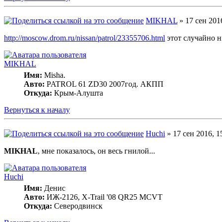
MIKHAL
» 17 сен 2016
http://moscow.drom.ru/nissan/patrol/23355706.html
этот случайно ни
MIKHAL
Имя:
Misha.
Авто:
PATROL 61 ZD30 2007год. АКПП
Откуда:
Крым-Алушта
Вернуться к началу
Huchi
» 17 сен 2016, 1
MIKHAL
, мне показалось, он весь гнилой...
Huchi
Имя:
Денис
Авто:
ИЖ-2126, X-Trail '08 QR25 MCVT
Откуда:
Северодвинск