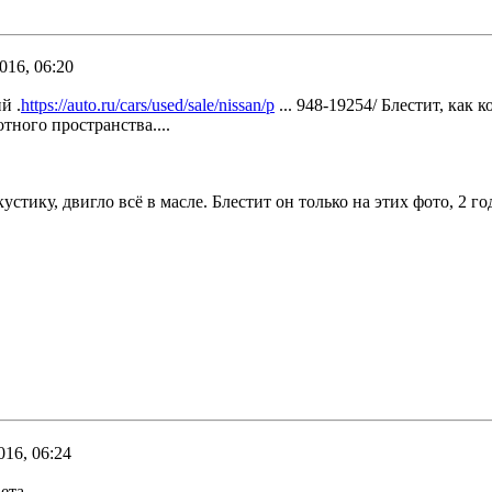
016, 06:20
й .
https://auto.ru/cars/used/sale/nissan/p
... 948-19254/ Блестит, как к
тного пространства....
стику, двигло всё в масле. Блестит он только на этих фото, 2 г
016, 06:24
вета