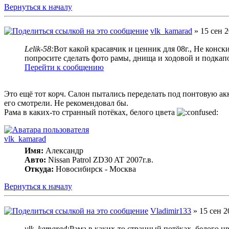
Вернуться к началу
vlk_kamarad
» 15 сен 2
Lelik-58:
Вот какой красавчик и ценник для 08г., Не конски
попросите сделать фото рамы, днища и ходовой и подкапо
Перейти к сообщению
Это ещё тот корч. Салон пытались переделать под понтовую акку
его смотрели. Не рекомендовал бы.
Рама в каких-то странный потёках, белого цвета
vlk_kamarad
Имя:
Александр
Авто:
Nissan Patrol ZD30 AT 2007г.в.
Откуда:
Новосибирск - Москва
Вернуться к началу
Vladimir133
» 15 сен 2
vlk_kamarad:
Рама в каких-то странный потёках, белого ц