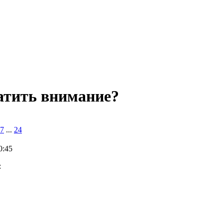
атить внимание?
7
...
24
0:45