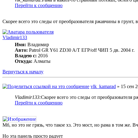
Перейти к сообщению
Скорее всего это следы от преобразователя ржавчины в грунт, 
Vladimir133
Имя:
Владимир
Авто:
Patrol GR Y61 ZD30 A/T ЕГР/off ЧИП 5 дв. 2004 г.
Владею с:
2016
Откуда:
Алматы
Вернуться к началу
vlk_kamarad
» 15 сен 2
Vladimir133:
Скорее всего это следы от преобразователя р
Перейти к сообщению
Мб, но это не грязь, что такое хз. Это мост, но рама в том же
Но эта панель просто радует