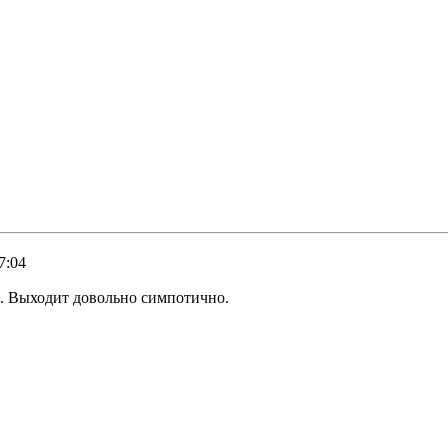
7:04
й. Выходит довольно симпотично.