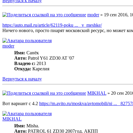
Вернуться к началу
moder
» 19 сен 2016, 1
https://auto.mail.ru/article/62119-poku ... _v_meshke/
Ничего нового, просто пиарят московский ресурс, но может ком
moder
Имя:
Санёк
Авто:
Patrol Y61 ZD30 AT '07
Владею с:
2013
Откуда:
Карелия
Вернуться к началу
MIKHAL
» 20 сен 201
Вот вариант с 4.2
https://m.avito.ru/moskva/avtomobili/ni ... _8275
MIKHAL
Имя:
Misha.
Авто:
PATROL 61 ZD30 2007год. АКПП