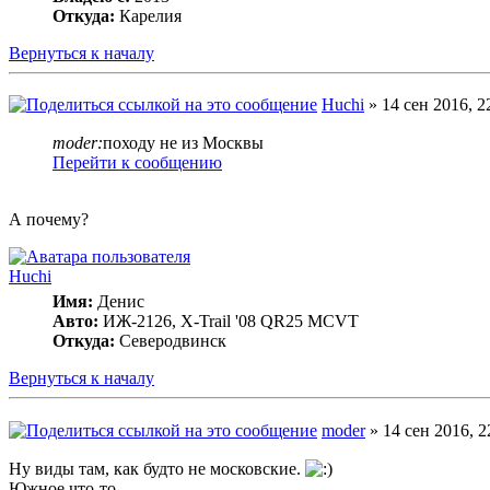
Откуда:
Карелия
Вернуться к началу
Huchi
» 14 сен 2016, 2
moder:
походу не из Москвы
Перейти к сообщению
А почему?
Huchi
Имя:
Денис
Авто:
ИЖ-2126, X-Trail '08 QR25 MCVT
Откуда:
Северодвинск
Вернуться к началу
moder
» 14 сен 2016, 2
Ну виды там, как будто не московские.
Южное что-то.