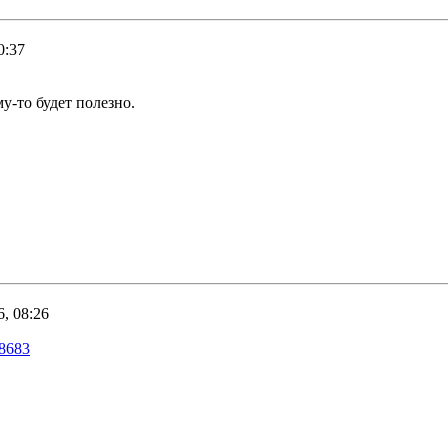
0:37
у-то будет полезно.
6, 08:26
78683