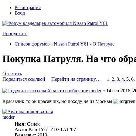
Регистрация
Вход
Пропустить
Список форумов
‹
Nissan Patrol Y61
‹
О Патруле
Покупка Патруля. На что обр
Ответить
Поделиться ссылкой
Перейти на страницу…
1
,
2
,
3
,
4
,
5
,
6
,
moder
» 14 сен 2016, 2
Красавчик-то он красавчик, но походу не из Москвы
moder
Имя:
Санёк
Авто:
Patrol Y61 ZD30 AT '07
Владею с:
2013