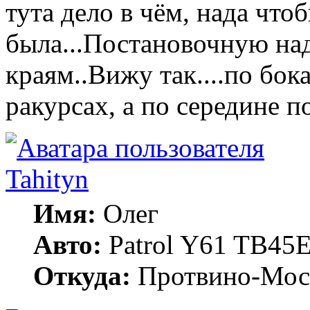
тута дело в чём, нада чт
была...Постановочную на
краям..Вижу так....по бок
ракурсах, а по середине 
Tahityn
Имя:
Олег
Авто:
Patrol Y61 TB45
Откуда:
Протвино-Мос