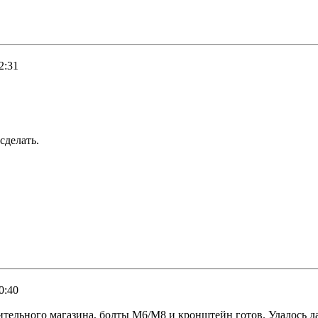
2:31
сделать.
0:40
роительного магазина, болты М6/М8 и кронштейн готов. Удалось