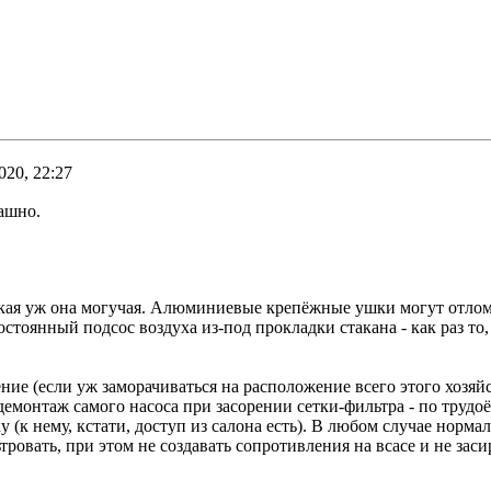
020, 22:27
ашно.
кая уж она могучая. Алюминиевые крепёжные ушки могут отломи
стоянный подсос воздуха из-под прокладки стакана - как раз то
е (если уж заморачиваться на расположение всего этого хозяйств
емонтаж самого насоса при засорении сетки-фильтра - по трудоё
(к нему, кстати, доступ из салона есть). В любом случае норма
овать, при этом не создавать сопротивления на всасе и не засир