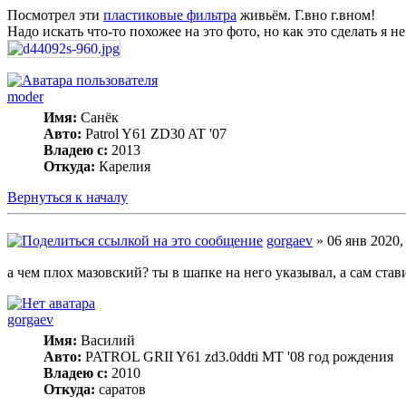
Посмотрел эти
пластиковые фильтра
живьём. Г.вно г.вном!
Надо искать что-то похожее на это фото, но как это сделать я н
moder
Имя:
Санёк
Авто:
Patrol Y61 ZD30 AT '07
Владею с:
2013
Откуда:
Карелия
Вернуться к началу
gorgaev
» 06 янв 2020,
а чем плох мазовский? ты в шапке на него указывал, а сам стави
gorgaev
Имя:
Василий
Авто:
PATROL GRII Y61 zd3.0ddti MT '08 год рождения
Владею с:
2010
Откуда:
саратов