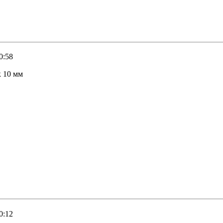
0:58
к 10 мм
0:12