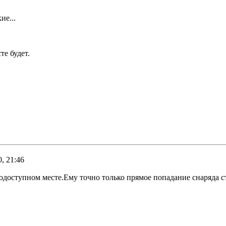
ие...
те будет.
, 21:46
нодоступном месте.Ему точно только прямое попадание снаряда с