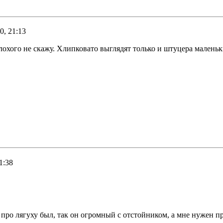
0, 21:13
охого не скажу. Хлипковато выглядят только и штуцера маленьки
1:38
е про лягуху был, так он огромный с отстойником, а мне нужен