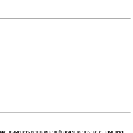
 даже применить резиновые виброгасящие втулки из комплекта