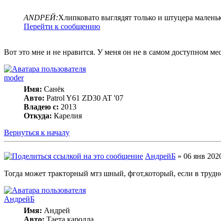
ANDРЕЙ:
Хлипковато выглядят только и штуцера маленьк
Перейти к сообщению
Вот это мне и не нравится. У меня он не в самом доступном мес
moder
Имя:
Санёк
Авто:
Patrol Y61 ZD30 AT '07
Владею с:
2013
Откуда:
Карелия
Вернуться к началу
АндрейБ
» 06 янв 2020
Тогда может тракторный мтз шный, фгот,который, если в труд
АндрейБ
Имя:
Андрей
Авто:
Таета каролла