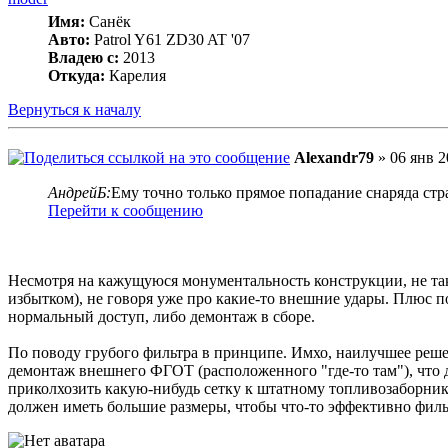
Имя:
Санёк
Авто:
Patrol Y61 ZD30 AT '07
Владею с:
2013
Откуда:
Карелия
Вернуться к началу
Alexandr79
» 06 янв 2
АндрейБ:
Ему точно только прямое попадание снаряда стр
Перейти к сообщению
Несмотря на кажущуюся монументальность конструкции, не та
избытком), не говоря уже про какие-то внешние удары. Плюс по
нормальный доступ, либо демонтаж в сборе.
По поводу грубого фильтра в принципе. Имхо, наилучшее решени
демонтаж внешнего ФГОТ (расположенного "где-то там"), что д
приколхозить какую-нибудь сетку к штатному топливозаборнику 
должен иметь большие размеры, чтобы что-то эффективно фильтр