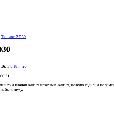
Тюнинг ZD30
D30
,
16
,
17
,
18
...
20
 00:51
фильтр и клапан качает штатным. качает, неделю ездил, и не замеч
ик бы к нему.