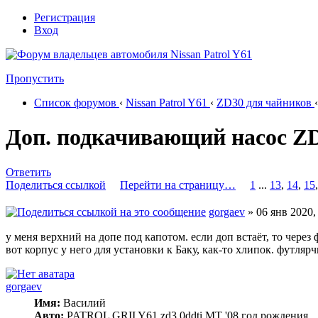
Регистрация
Вход
Пропустить
Список форумов
‹
Nissan Patrol Y61
‹
ZD30 для чайников
‹
Доп. подкачивающий насос Z
Ответить
Поделиться ссылкой
Перейти на страницу…
1
...
13
,
14
,
15
gorgaev
» 06 янв 2020,
у меня верхний на допе под капотом. если доп встаёт, то через 
вот корпус у него для установки к Баку, как-то хлипок. футлярч
gorgaev
Имя:
Василий
Авто:
PATROL GRII Y61 zd3.0ddti MT '08 год рождения