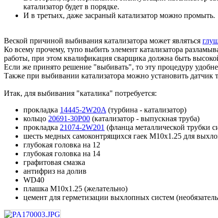
катализатор будет в порядке.
И в третьих, даже засраный катализатор можно промыть.
Веской причиной выбивания катализатора может являться
глу
Ко всему прочему, тупо выбить элемент катализатора разламыв
работы, при этом квалификация сварщика должна быть высок
Если же принято решение "выбивать", то эту процедуру удобне
Также при выбивании катализатора можно установить датчик 
Итак, для выбивания "каталика" потребуется:
прокладка
14445-2W20A
(турбина - катализатор)
кольцо
20691-30P00
(катализатор - выпускная труба)
прокладка
21074-2W201
(фланца металлической трубки с
шесть медных самоконтрящихся гаек М10х1.25 для выхл
глубокая головка на 12
глубокая головка на 14
графитовая смазка
антифриз на долив
WD40
плашка M10х1.25 (желательно)
цемент для герметизации выхлопных систем (необязатель