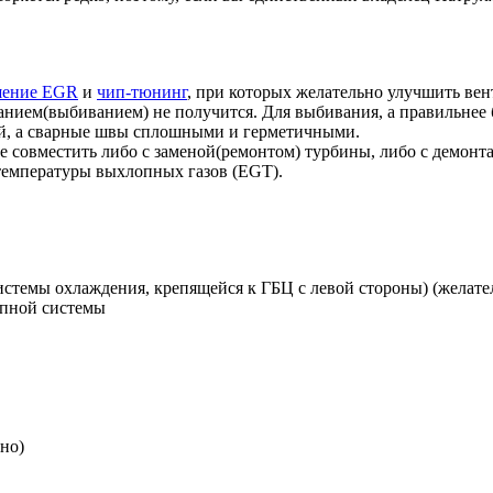
шение EGR
и
чип-тюнинг
, при которых желательно улучшить вен
анием(выбиванием) не получится. Для выбивания, а правильнее 
ой, а сварные швы сплошными и герметичными.
е совместить либо с заменой(ремонтом) турбины, либо с демонт
температуры выхлопных газов (EGT).
истемы охлаждения, крепящейся к ГБЦ с левой стороны) (желате
опной системы
но)