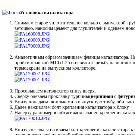
Установка катализатора
Снимаем старое уплотнительное кольцо с выпускной труб
ветошью, наносим цемент для глушителей и одеваем ново
Аналогичным образом зачищаем фланцы катализатора. На 
пройти плашкой М10х1.25 и освежить резьбу на шпильках
термоэкрана на выпускном коллекторе.
Просовываем катализатор снизу вверх.
Сверху одеваем прокладку турбины(
вершиной с фигурны
Внизу попадаем шпильками в выпускную трубу, обильно 
Далее наживляем болт крепления катализатора к блоку.
Наверху равномерно обтягиваем фланец крепления катал
Внизу сначала затягиваем болт крепления катализатора к
накручиваем ещё по одной гайке для того, чтобы защит