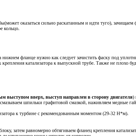
ы(может оказаться сильно раскатанным и идти туго), зачищаем
е кольцо.
нижнем фланце нужно как следует зачистить фаску под уплотни
 крепления катализатора к выпускной трубе. Также не плохо бу
м выступом вверх, выступ направлен в сторону двигателя
)
смазываем шпильки графитовой смазкой, наживляем медные гайк
изатора к турбине с рекомендованным моментом (29-32 Н*м).
 блоку, затем равномерно обтягиваем фланец крепления катализ
ить выступающие концы шпилек от коррозии.