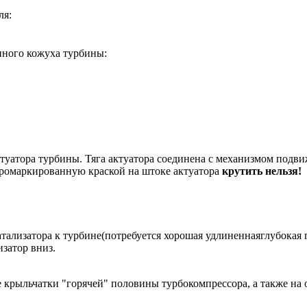
ля:
ного кожуха турбины:
уатора турбины. Тяга актуатора соединена с механизмом подвиж
промаркированную краской на штоке актуатора
крутить нельзя!
лизатора к турбине(потребуется хорошая удлиненнаяглубокая го
затор вниз.
е крыльчатки "горячей" половины турбокомпрессора, а также на 