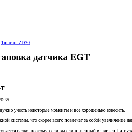
Тюнинг ZD30
тановка датчика EGT
GT
20:35
нужно учесть некоторые моменты и всё хорошенько взвесить.
ой системы, что скорее всего повлечет за собой увеличение дав
оряется редко, поэтому, если вы единственный владелец Патруля