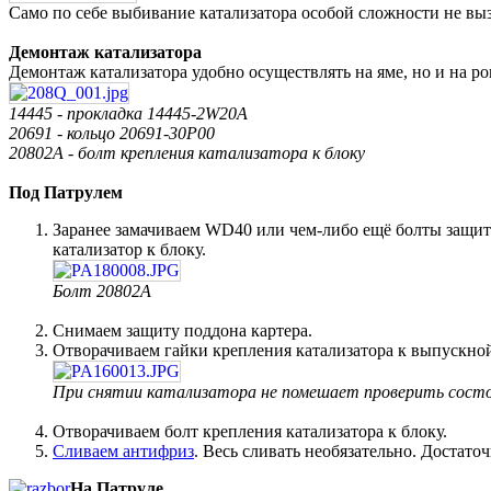
Само по себе выбивание катализатора особой сложности не выз
Демонтаж катализатора
Демонтаж катализатора удобно осуществлять на яме, но и на р
14445 - прокладка 14445-2W20A
20691 - кольцо 20691-30P00
20802A - болт крепления катализатора к блоку
Под Патрулем
Заранее замачиваем WD40 или чем-либо ещё болты защиты
катализатор к блоку.
Болт 20802A
Снимаем защиту поддона картера.
Отворачиваем гайки крепления катализатора к выпускной
При снятии катализатора не помешает проверить состо
Отворачиваем болт крепления катализатора к блоку.
Сливаем антифриз
. Весь сливать необязательно. Достато
На Патруле