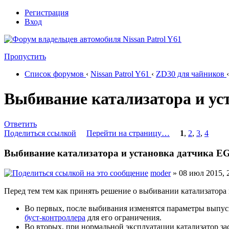
Регистрация
Вход
Пропустить
Список форумов
‹
Nissan Patrol Y61
‹
ZD30 для чайников
‹
Выбивание катализатора и ус
Ответить
Поделиться ссылкой
Перейти на страницу…
1
,
2
,
3
,
4
Выбивание катализатора и установка датчика E
moder
» 08 июл 2015, 
Перед тем тем как принять решение о выбивании катализатора 
Во первых, после выбивания изменятся параметры выпускн
буст-контроллера
для его ограничения.
Во вторых, при нормальной эксплуатации катализатор зас