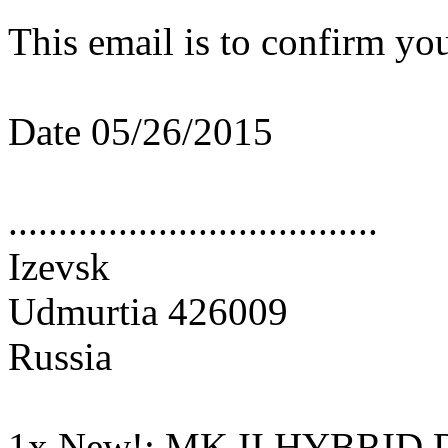
This email is to confirm you
Date 05/26/2015
.....................................
Izevsk
Udmurtia 426009
Russia
1x New!: MK II HYBRID D