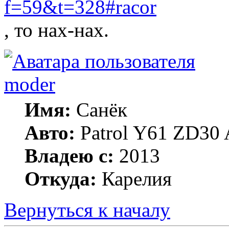
f=59&t=328#racor
, то нах-нах.
moder
Имя:
Санёк
Авто:
Patrol Y61 ZD30 
Владею с:
2013
Откуда:
Карелия
Вернуться к началу