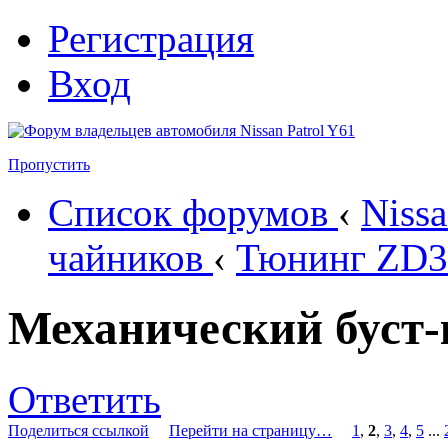
Регистрация
Вход
Пропустить
Список форумов
‹
Nissa
чайников
‹
Тюнинг ZD3
Механический буст-
Ответить
Поделиться ссылкой
Перейти на страницу…
1
,
2
,
3
,
4
,
5
...