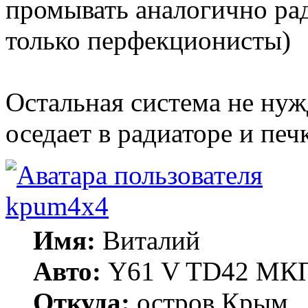
промывать аналогично рад
только перфекционисты)
Остальная система не нужд
оседает в радиаторе и печк
kpum4x4
Имя:
Виталий
Авто:
Y61 V TD42 МКП
Откуда:
остров Крым