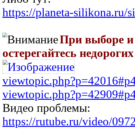
https://planeta-silikona.ru/
При выборе и
остерегайтесь недорогих
viewtopic.php?p=42016#p
viewtopic.php?p=42909#p
Видео проблемы:
https://rutube.ru/video/09