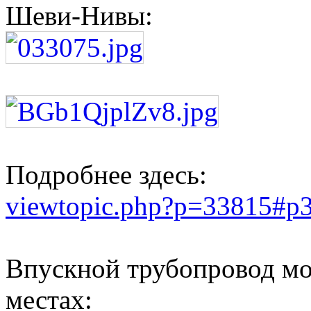
Шеви-Нивы:
Подробнее здесь:
viewtopic.php?p=33815#p
Впускной трубопровод мож
местах: