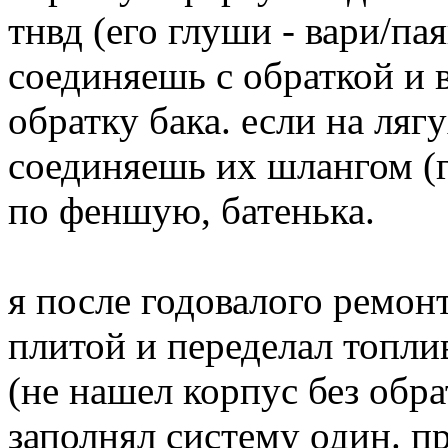
тнвд (его глуши - вари/па
соединяешь с обраткой и 
обратку бака. если на ляг
соединяешь их шлангом (г
по феншую, батенька.
я после годовалого ремонт
плитой и переделал топли
(не нашел корпус без обра
заполнял систему один. п