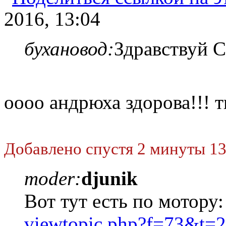
2016, 13:04
бухановод:
Здравствуй С
оооо андрюха здорова!!! т
Добавлено спустя 2 минуты 13
moder:
djunik
Вот тут есть по мотору:
viewtopic.php?f=73&t=2