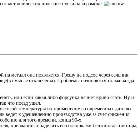
 от металлических полезнее пуска на керамике.
ой на металл она появляется. Грешу на подсос через сальник
обще(в смысле отключены). Проблемы начинаются только когда
енять, или если какая-либо форсунка начнет криво ссать. Ну и
так что поезд ушел.
ее высокой температуры их применение в современных дизелях
дь ведет к удешевлению производства уже за счет снижения
обенно для того времени, конца 90-х.
зеля, призванного наделить его плюшками бензинового мотора,