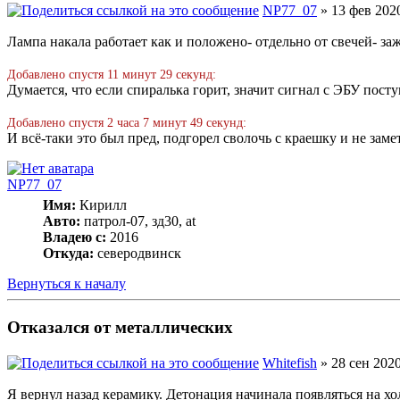
NP77_07
» 13 фев 2020
Лампа накала работает как и положено- отдельно от свечей- зажи
Добавлено спустя 11 минут 29 секунд:
Думается, что если спиралька горит, значит сигнал с ЭБУ посту
Добавлено спустя 2 часа 7 минут 49 секунд:
И всё-таки это был пред, подгорел сволочь с краешку и не заме
NP77_07
Имя:
Кирилл
Авто:
патрол-07, зд30, at
Владею с:
2016
Откуда:
северодвинск
Вернуться к началу
Отказался от металлических
Whitefish
» 28 сен 2020
Я вернул назад керамику. Детонация начинала появляться на х