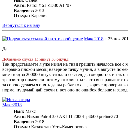
Имя:
Санёк
Авто:
Patrol Y61 ZD30 AT '07
Владею с:
2013
Откуда:
Карелия
Вернуться к началу
Макс2018
» 25 ноя 201
Да
Добавлено спустя 13 минут 38 секунд:
Так представляете я уже начал на тнвд грешить началось все с
всеравно плохой месяц наверное тачку мучил, а в августе поме
мне тнвд за 200000 штук загнали со стенда, говорю так и так о
транзистор поменяли потому то клиенты часто возвращают с ним 
за сорок сделаем я опять да вы ребята ох....., короче проверил 
норме, ну думай дай свечи и вот оно не ошибок больше и заводи
Макс2018
Имя:
Макс
Авто:
Nissan Patrol 3.0 АКПП 2000Г p4600 preline270
Владею с:
2018
Откуда:
Казахстан Усть-Каменогорск