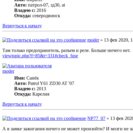
Авто:
патрол-07, зд30, at
Владею с:
2016
Откуда:
северодвинск
Вернуться к началу
moder
» 13 фев 2020, 1
Там только предохранитель, разъем и реле. Больше ничего нет.
viewtopic.php?f=85&t=331#check_fuse
moder
Имя:
Санёк
Авто:
Patrol Y61 ZD30 AT '07
Владею с:
2013
Откуда:
Карелия
Вернуться к началу
NP77_07
» 13 фев 2020
А в замке зажигания ничего не может произойти? И мозги не з