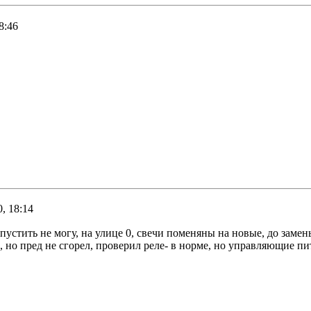
8:46
, 18:14
запустить не могу, на улице 0, свечи поменяны на новые, до заме
 но пред не сгорел, проверил реле- в норме, но управляющие пит