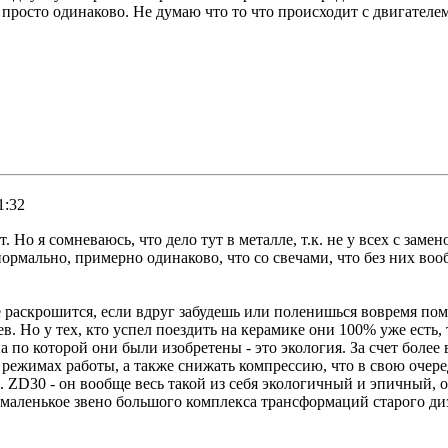
просто одинаково. Не думаю что то что происходит с двигателем
1:32
Но я сомневаюсь, что дело тут в металле, т.к. не у всех с замен
нормально, примерно одинаково, что со свечами, что без них во
не раскрошится, если вдруг забудешь или поленишься вовремя пом
. Но у тех, кто успел поездить на керамике они 100% уже есть, 
на по которой они были изобретены - это экология. За счет бол
режимах работы, а также снижать компрессию, что в свою очере
 ZD30 - он вообще весь такой из себя экологичный и эпичный, ос
 маленькое звено большого комплекса трансформаций старого ди