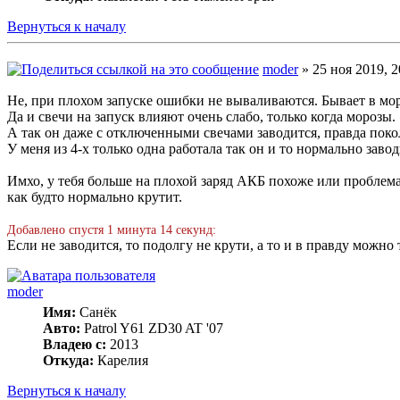
Вернуться к началу
moder
» 25 ноя 2019, 2
Не, при плохом запуске ошибки не вываливаются. Бывает в мор
Да и свечи на запуск влияют очень слабо, только когда морозы.
А так он даже с отключенными свечами заводится, правда поко
У меня из 4-х только одна работала так он и то нормально завод
Имхо, у тебя больше на плохой заряд АКБ похоже или проблема 
как будто нормально крутит.
Добавлено спустя 1 минута 14 секунд:
Если не заводится, то подолгу не крути, а то и в правду можно
moder
Имя:
Санёк
Авто:
Patrol Y61 ZD30 AT '07
Владею с:
2013
Откуда:
Карелия
Вернуться к началу