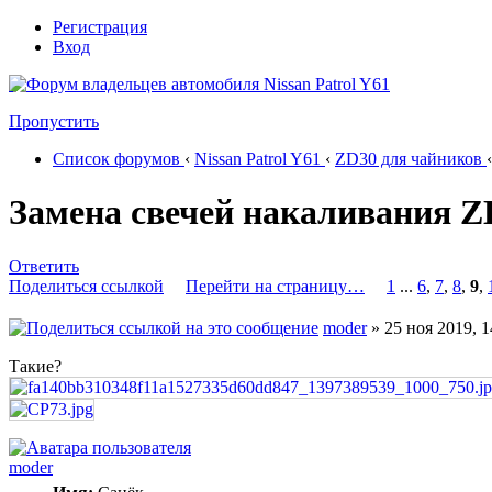
Регистрация
Вход
Пропустить
Список форумов
‹
Nissan Patrol Y61
‹
ZD30 для чайников
‹
Замена свечей накаливания Z
Ответить
Поделиться ссылкой
Перейти на страницу…
1
...
6
,
7
,
8
,
9
,
moder
» 25 ноя 2019, 1
Такие?
moder