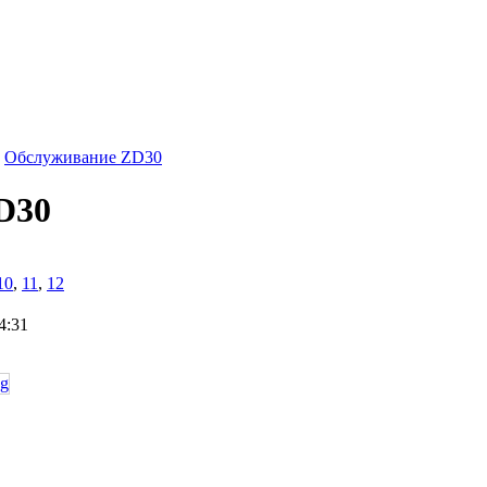
Обслуживание ZD30
D30
10
,
11
,
12
4:31