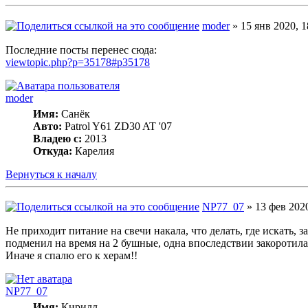
moder
» 15 янв 2020, 1
Последние посты перенес сюда:
viewtopic.php?p=35178#p35178
moder
Имя:
Санёк
Авто:
Patrol Y61 ZD30 AT '07
Владею с:
2013
Откуда:
Карелия
Вернуться к началу
NP77_07
» 13 фев 2020
Не приходит питание на свечи накала, что делать, где искать, 
подменил на время на 2 бушные, одна впоследствии закоротила,
Иначе я спалю его к херам!!
NP77_07
Имя:
Кирилл