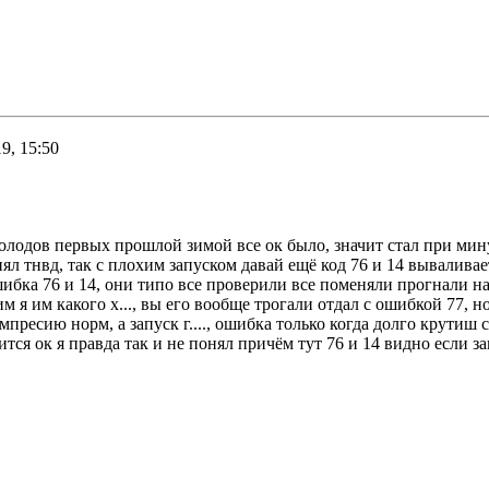
9, 15:50
 холодов первых прошлой зимой все ок было, значит стал при мин
нял тнвд, так с плохим запуском давай ещё код 76 и 14 вываливае
шибка 76 и 14, они типо все проверили все поменяли прогнали на
я им какого х..., вы его вообще трогали отдал с ошибкой 77, но
компресию норм, а запуск г...., ошибка только когда долго крутиш
тся ок я правда так и не понял причём тут 76 и 14 видно если за