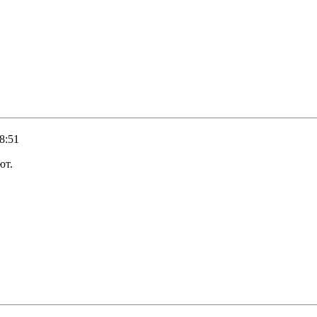
8:51
ют.