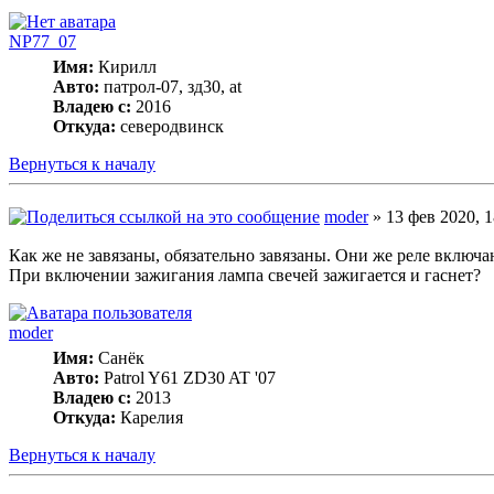
NP77_07
Имя:
Кирилл
Авто:
патрол-07, зд30, at
Владею с:
2016
Откуда:
северодвинск
Вернуться к началу
moder
» 13 фев 2020, 1
Как же не завязаны, обязательно завязаны. Они же реле включа
При включении зажигания лампа свечей зажигается и гаснет?
moder
Имя:
Санёк
Авто:
Patrol Y61 ZD30 AT '07
Владею с:
2013
Откуда:
Карелия
Вернуться к началу