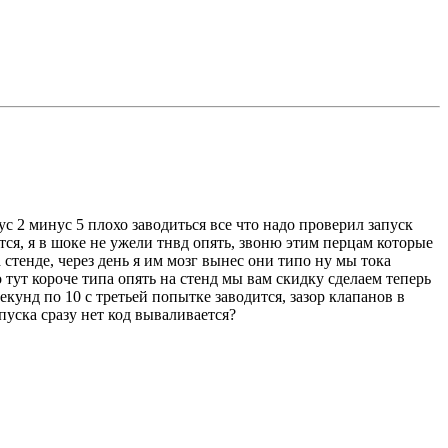
ус 2 минус 5 плохо заводиться все что надо проверил запуск
тся, я в шоке не ужели тнвд опять, звоню этим перцам которые
 стенде, через день я им мозг вынес они типо ну мы тока
 тут короче типа опять на стенд мы вам скидку сделаем теперь
 секунд по 10 с третьей попытке заводится, зазор клапанов в
пуска сразу нет код вываливается?