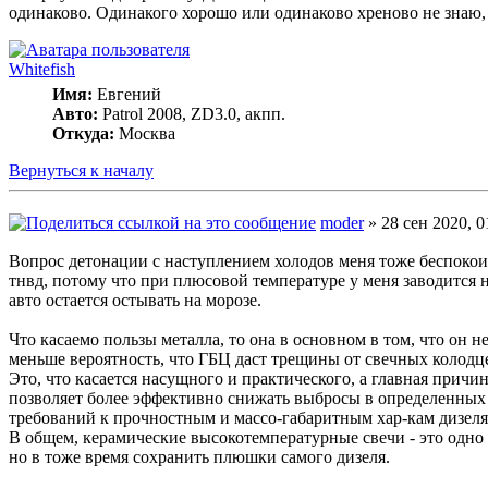
одинаково. Одинакого хорошо или одинаково хреново не знаю, 
Whitefish
Имя:
Евгений
Авто:
Patrol 2008, ZD3.0, акпп.
Откуда:
Москва
Вернуться к началу
moder
» 28 сен 2020, 0
Вопрос детонации с наступлением холодов меня тоже беспокоит. 
тнвд, потому что при плюсовой температуре у меня заводится 
авто остается остывать на морозе.
Что касаемо пользы металла, то она в основном в том, что он 
меньше вероятность, что ГБЦ даст трещины от свечных колодцев
Это, что касается насущного и практического, а главная причи
позволяет более эффективно снижать выбросы в определенных 
требований к прочностным и массо-габаритным хар-кам дизеля.
В общем, керамические высокотемпературные свечи - это одно
но в тоже время сохранить плюшки самого дизеля.