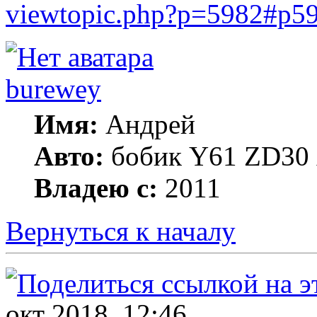
viewtopic.php?p=5982#p5
burewey
Имя:
Андрей
Авто:
бобик Y61 ZD30 А
Владею с:
2011
Вернуться к началу
окт 2018, 12:46