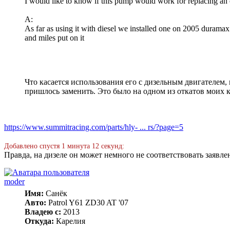
I would like to know if this pump would work for replacing a
A:
As far as using it with diesel we installed one on 2005 duramax a
and miles put on it
Что касается использования его с дизельным двигателем, 
пришлось заменить. Это было на одном из откатов моих 
https://www.summitracing.com/parts/hly- ... rs/?page=5
Добавлено спустя 1 минута 12 секунд:
Правда, на дизеле он может немного не соответствовать заявле
moder
Имя:
Санёк
Авто:
Patrol Y61 ZD30 AT '07
Владею с:
2013
Откуда:
Карелия