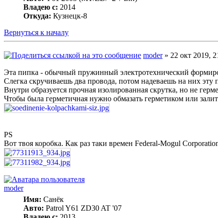
Владею с:
2014
Откуда:
Кузнецк-8
Вернуться к началу
moder
» 22 окт 2019, 2
Эта пипка - обычный пружинный электротехнический формиров
Слегка скручиваешь два провода, потом надеваешь на них эту 
Внутри образуется прочная изолированная скрутка, но не герм
Чтобы была герметичная нужно обмазать герметиком или залит
PS
Вот твоя коробка. Как раз таки времен Federal-Mogul Corporation
moder
Имя:
Санёк
Авто:
Patrol Y61 ZD30 AT '07
Владею с:
2013