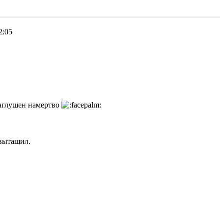
2:05
заглушен намертво
 вытащил.