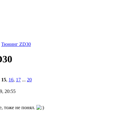
Тюнинг ZD30
D30
,
15
,
16
,
17
...
20
9, 20:55
е, тоже не понял.