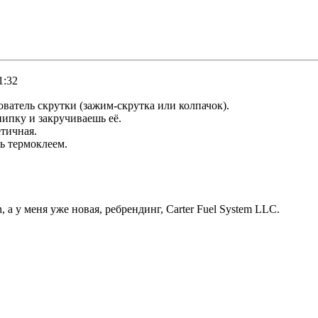
1:32
атель скрутки (зажим-скрутка или колпачок).
пипку и закручиваешь её.
етичная.
ь термоклеем.
, а у меня уже новая, ребрендинг, Carter Fuel System LLC.