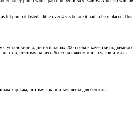
n older holley pump with a part number of 34R-7446B. And also will th
s lift pump it lasted a little over 4 yrs before it had to be replaced.Th
мы установили один на duramax 2005 года в качестве подъемного 
клиентов, поэтому на него было наложено много часов и миль.
нным хар-кам, потому как они заявлены для бензина.