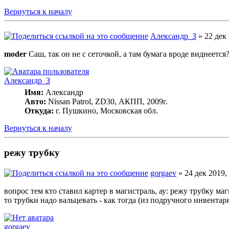
Вернуться к началу
Александр_З
» 22 дек 
moder
Саш, так он не с сеточкой, а там бумага вроде виднеется
Александр_З
Имя:
Александр
Авто:
Nissan Patrol, ZD30, АКПП, 2009г.
Откуда:
г. Пушкино, Московская обл.
Вернуться к началу
режу трубку
gorgaev
» 24 дек 2019,
вопрос тем кто ставил картер в магистраль, ау: режу трубку ма
то трубки надо вальцевать - как тогда (из подручного инвентар
gorgaev