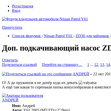
Регистрация
Вход
Пропустить
Список форумов
‹
Nissan Patrol Y61
‹
ZD30 для чайников
‹
Доп. подкачивающий насос Z
Ответить
Поделиться ссылкой
Перейти на страницу…
1
...
12
,
13
,
14
ANDРЕЙ
» 22 окт 201
О! А до пружинок я не допёр куда их девать
А ещё там какая то серенькая пипка конусообразная в комплект
ANDРЕЙ
Имя:
Андрей
Авто:
Y61 2005 (МT/ZD/+2"/Чип)