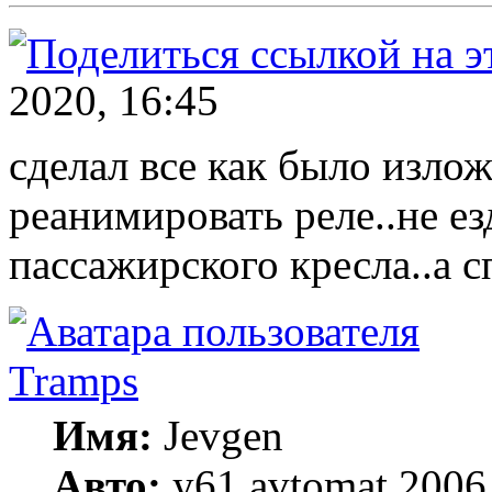
2020, 16:45
сделал все как было излож
реанимировать реле..не е
пассажирского кресла..а с
Tramps
Имя:
Jevgen
Авто:
y61 avtomat 2006