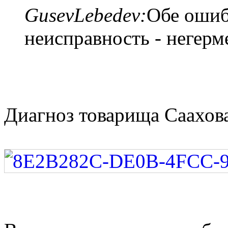
GusevLebedev:
Обе ошиб
неисправность - негерм
Диагноз товарища Саахов