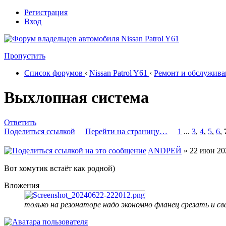
Регистрация
Вход
Пропустить
Список форумов
‹
Nissan Patrol Y61
‹
Ремонт и обслужива
Выхлопная система
Ответить
Поделиться ссылкой
Перейти на страницу…
1
...
3
,
4
,
5
,
6
,
ANDРЕЙ
» 22 июн 202
Вот хомутик встаёт как родной)
Вложения
только на резонаторе надо экономно фланец срезать и с