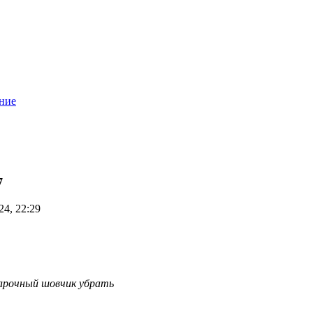
ние
7
4, 22:29
варочный шовчик убрать