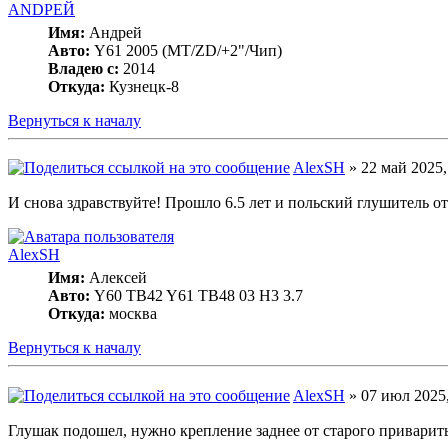
ANDРЕЙ
Имя:
Андрей
Авто:
Y61 2005 (МT/ZD/+2"/Чип)
Владею с:
2014
Откуда:
Кузнецк-8
Вернуться к началу
AlexSH
» 22 май 2025,
И снова здравствуйте! Прошло 6.5 лет и польский глушитель 
AlexSH
Имя:
Алексей
Авто:
Y60 TB42 Y61 TB48 03 H3 3.7
Откуда:
москва
Вернуться к началу
AlexSH
» 07 июл 2025,
Глушак подошел, нужно крепление заднее от старого приварить