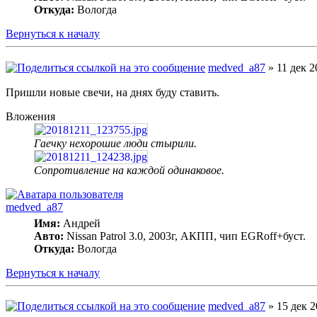
Откуда:
Вологда
Вернуться к началу
medved_a87
» 11 дек 2
Пришли новые свечи, на днях буду ставить.
Вложения
Гаечку нехорошие люди стырили.
Сопротивление на каждой одинаковое.
medved_a87
Имя:
Андрей
Авто:
Nissan Patrol 3.0, 2003г, АКПП, чип EGRoff+буст.
Откуда:
Вологда
Вернуться к началу
medved_a87
» 15 дек 2