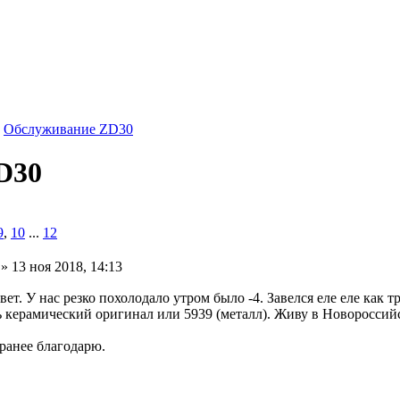
Обслуживание ZD30
D30
9
,
10
...
12
» 13 ноя 2018, 14:13
. У нас резко похолодало утром было -4. Завелся еле еле как т
 керамический оригинал или 5939 (металл). Живу в Новороссийск
ранее благодарю.