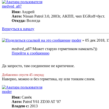
medved_a87
Имя:
Андрей
Авто:
Nissan Patrol 3.0, 2003г, АКПП, чип EGRoff+буст.
Откуда:
Вологда
Вернуться к началу
moder
» 05 дек 2018, 1
medved_a87:
Может старую герметиком намазать?))
Перейти к сообщению
Да запросто, там соединение не критичное.
Добавлено спустя 45 секунд:
Наверно, можно и без герметика, ну или тонким слоем.
moder
Имя:
Санёк
Авто:
Patrol Y61 ZD30 AT '07
Владею с:
2013