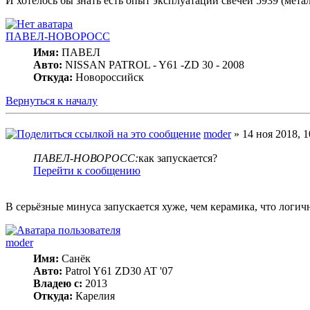
И хотелось бы знать есть опыт эксплуатации свечей 5939 (метал
ПАВЕЛ-НОВОРОСС
Имя:
ПАВЕЛ
Авто:
NISSAN PATROL - Y61 -ZD 30 - 2008
Откуда:
Новороссийск
Вернуться к началу
moder
» 14 ноя 2018, 1
ПАВЕЛ-НОВОРОСС:
как запускается?
Перейти к сообщению
В серьёзные минуса запускается хуже, чем керамика, что логичн
moder
Имя:
Санёк
Авто:
Patrol Y61 ZD30 AT '07
Владею с:
2013
Откуда:
Карелия