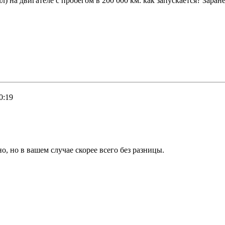
л) на двигателе с пробегом в 200 000 км. как запускается? Заран
0:19
о, но в вашем случае скорее всего без разницы.