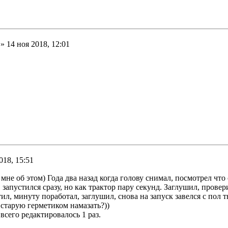
» 14 ноя 2018, 12:01
018, 15:51
мне об этом) Года два назад когда голову снимал, посмотрел что
5, запустился сразу, но как трактор пару секунд. Заглушил, пров
ил, минуту поработал, заглушил, снова на запуск завелся с пол 
 старую герметиком намазать?))
 всего редактировалось 1 раз.