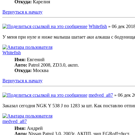
Откуда:
Карелия
Вернуться к началу
Whitefish
» 06 дек 2018
У меня при нуле и ниже малыша шатает аки алкаша с бодунища,
Whitefish
Имя:
Евгений
Авто:
Patrol 2008, ZD3.0, акпп.
Откуда:
Москва
Вернуться к началу
medved_a87
» 06 дек 2
Заказал сегодня NGK Y 538 J по 1283 за шт. Как поставлю отпиш
medved_a87
Имя:
Андрей
Авто:
Nissan Patrol 3.0, 2003г, АКПП, чип EGRoff+буст.