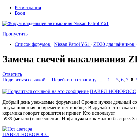
Регистрация
Вход
Пропустить
Список форумов
‹
Nissan Patrol Y61
‹
ZD30 для чайников
‹
Замена свечей накаливания Z
Ответить
Поделиться ссылкой
Перейти на страницу…
1
...
5
,
6
,
7
,
8
,
ПАВЕЛ-НОВОРОСС
Добрый день уважаемые форумчане! Срочно нужен дельный совет
штука полезная но времени нет вообще. Выручайте что заказать
керамика говорят крошится и привет. Кто использует
5939 (металл) ваше мнение. Инфа нужна как можно быстрее. За
ПАВЕЛ-НОВОРОСС