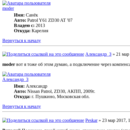
moder
Имя:
Санёк
Авто:
Patrol Y61 ZD30 AT '07
Владею с:
2013
Откуда:
Карелия
Вернуться к началу
Александр_З
» 21 мар 
moder
вот я тоже об этом думаю, а подключение через компенс
Александр_З
Имя:
Александр
Авто:
Nissan Patrol, ZD30, АКПП, 2009г.
Откуда:
г. Пушкино, Московская обл.
Вернуться к началу
Peskar
» 23 мар 2017, 