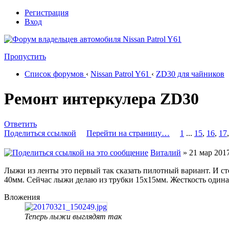
Регистрация
Вход
Пропустить
Список форумов
‹
Nissan Patrol Y61
‹
ZD30 для чайников
Ремонт интеркулера ZD30
Ответить
Поделиться ссылкой
Перейти на страницу…
1
...
15
,
16
,
17
Виталий
» 21 мар 2017
Лыжи из ленты это первый так сказать пилотный вариант. И ст
40мм. Сейчас лыжи делаю из трубки 15х15мм. Жесткость одина
Вложения
Теперь лыжи выглядят так