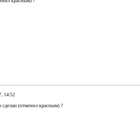
менил красным) ?
, 14:52
о сделан (отменил красным) ?