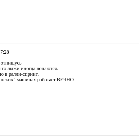
17:28
 отпишусь.
что лыжи иногда лопаются.
ую в ралли-спринт.
жданских" машинах работает ВЕЧНО.