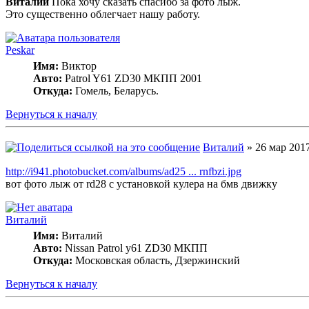
Виталий
Пока хочу сказать спасибо за фото лыж.
Это существенно облегчает нашу работу.
Peskar
Имя:
Виктор
Авто:
Patrol Y61 ZD30 МКПП 2001
Откуда:
Гомель, Беларусь.
Вернуться к началу
Виталий
» 26 мар 2017
http://i941.photobucket.com/albums/ad25 ... rnfbzi.jpg
вот фото лыж от rd28 c установкой кулера на бмв движку
Виталий
Имя:
Виталий
Авто:
Nissan Patrol y61 ZD30 МКПП
Откуда:
Московская область, Дзержинский
Вернуться к началу