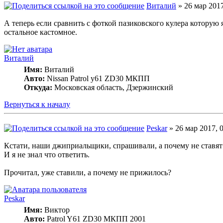
Виталий
» 26 мар 2017
А теперь если сравнить с фоткой пазиковского кулера которую 
остальное кастомное.
Виталий
Имя:
Виталий
Авто:
Nissan Patrol y61 ZD30 МКПП
Откуда:
Московская область, Дзержинский
Вернуться к началу
Peskar
» 26 мар 2017, 
Кстати, наши джиприальщики, спрашивали, а почему не ставят и
И я не знал что ответить.
Прочитал, уже ставили, а почему не прижилось?
Peskar
Имя:
Виктор
Авто:
Patrol Y61 ZD30 МКПП 2001