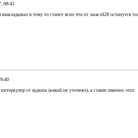
, 08:42
я выкладывал в тему то станет ясно что от лыж rd28 останутся 
09:40
нтеркулер от аудюхи (какой не уточнял), а ставят именно этот.