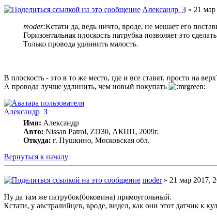
Александр_З
» 21 мар 
moder:
Кстати да, ведь ничто, вроде, не мешает его поста
Горизонтальная плоскость патрубка позволяет это сделать
Только провода удлинить малость.
В плоскость - это в то же место, где и все ставят, просто на в
А провода лучше удлинить, чем новый покупать
Александр_З
Имя:
Александр
Авто:
Nissan Patrol, ZD30, АКПП, 2009г.
Откуда:
г. Пушкино, Московская обл.
Вернуться к началу
moder
» 21 мар 2017, 2
Ну да там же патрубок(боковина) прямоугольный.
Кстати, у австралийцев, вроде, видел, как они этот датчик к к