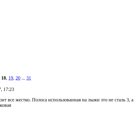
,
18
,
19
,
20
...
31
, 17:23
оит все жестко. Полоса использованная на лыжи это не сталь 3,
ковая