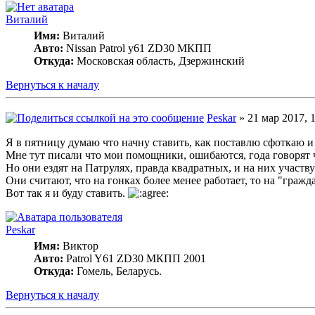
Виталий
Имя:
Виталий
Авто:
Nissan Patrol y61 ZD30 МКПП
Откуда:
Московская область, Дзержинский
Вернуться к началу
Peskar
» 21 мар 2017, 
Я в пятницу думаю что начну ставить, как поставлю сфоткаю и
Мне тут писали что мои помощники, ошибаются, года говорят 
Но они ездят на Патрулях, правда квадратных, и на них участв
Они считают, что на гонках более менее работает, то на "гра
Вот так я и буду ставить.
Peskar
Имя:
Виктор
Авто:
Patrol Y61 ZD30 МКПП 2001
Откуда:
Гомель, Беларусь.
Вернуться к началу