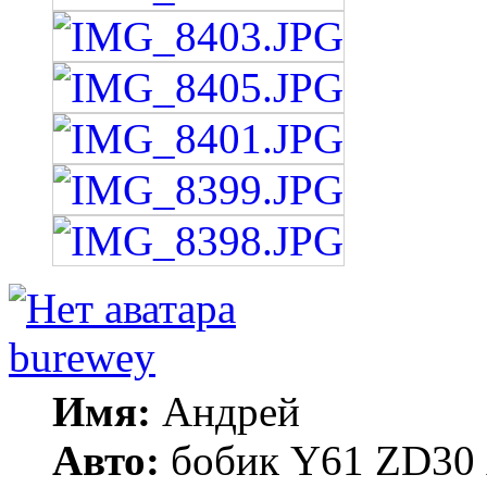
burewey
Имя:
Андрей
Авто:
бобик Y61 ZD30 А