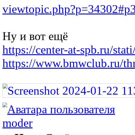
viewtopic.php?p=34302#p
Ну и вот ещё
https://center-at-spb.ru/stat
https://www.bmwclub.ru/thr
moder