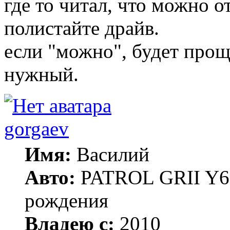
где то читал, что можно о
полистайте драйв.
если "можно", будет прощ
нужный.
gorgaev
Имя:
Василий
Авто:
PATROL GRII Y61 
рождения
Владею с:
2010