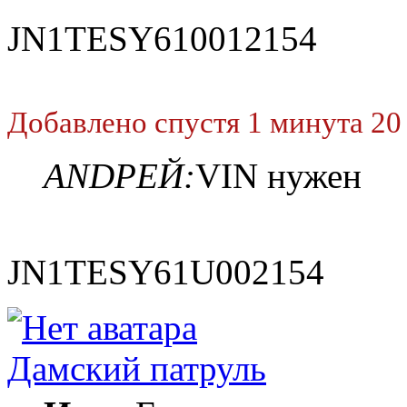
JN1TESY610012154
Добавлено спустя 1 минута 20
ANDРЕЙ:
VIN нужен
JN1TESY61U002154
Дамский патруль