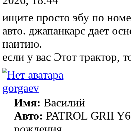
2026, 18:44
ищите просто эбу по ном
авто. джапанкарс дает осн
наитию.
если у вас Этот трактор, 
gorgaev
Имя:
Василий
Авто:
PATROL GRII Y61 
рождения