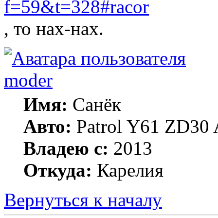
f=59&t=328#racor
, то нах-нах.
moder
Имя:
Санёк
Авто:
Patrol Y61 ZD30 
Владею с:
2013
Откуда:
Карелия
Вернуться к началу