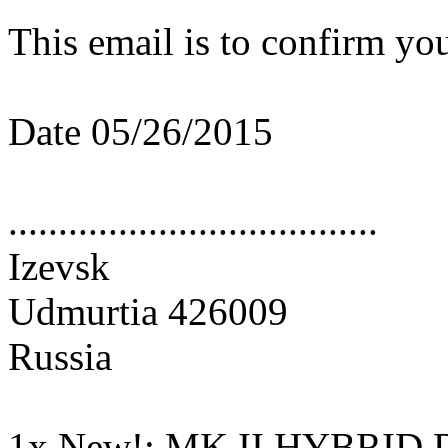
This email is to confirm you
Date 05/26/2015
.....................................
Izevsk
Udmurtia 426009
Russia
1x New!: MK II HYBRID D