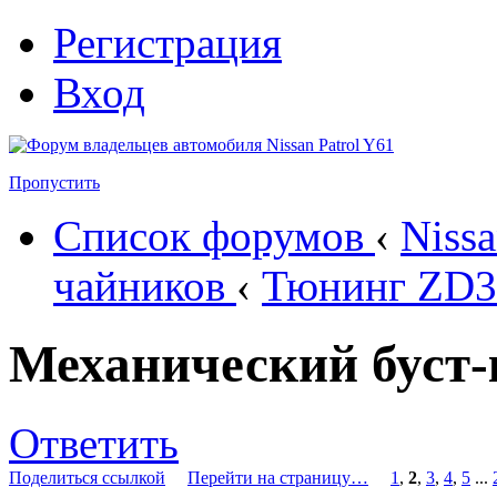
Регистрация
Вход
Пропустить
Список форумов
‹
Nissa
чайников
‹
Тюнинг ZD3
Механический буст-
Ответить
Поделиться ссылкой
Перейти на страницу…
1
,
2
,
3
,
4
,
5
...