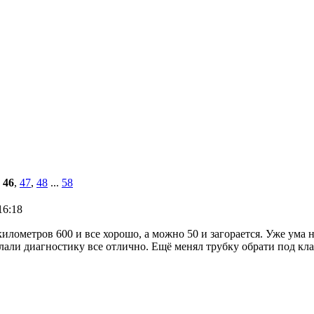
,
46
,
47
,
48
...
58
16:18
илометров 600 и все хорошо, а можно 50 и загорается. Уже ума
елали диагностику все отлично. Ещё менял трубку обрати под к