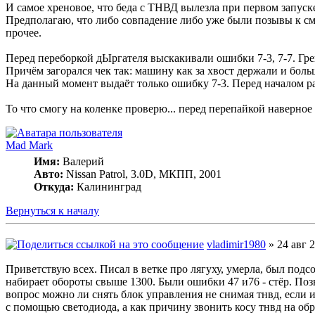
И самое хреновое, что беда с ТНВД вылезла при первом запуск
Предполагаю, что либо совпадение либо уже были позывы к сме
прочее.
Перед переборкой дЫргателя выскакивали ошибки 7-3, 7-7. Гре
Причём загорался чек так: машину как за хвост держали и боль
На данный момент выдаёт только ошибку 7-3. Перед началом р
То что смогу на коленке проверю... перед перепайкой наверное 
Mad Mark
Имя:
Валерий
Авто:
Nissan Patrol, 3.0D, МКПП, 2001
Откуда:
Калининград
Вернуться к началу
vladimir1980
» 24 авг 2
Приветствую всех. Писал в ветке про лягуху, умерла, был подсо
набирает обороты свыше 1300. Были ошибки 47 и76 - стёр. Поз
вопрос можно ли снять блок управления не снимая тнвд, если и
с помощью светодиода, а как причину звонить косу тнвд на обр