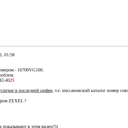
1, 01:58
номером - 16700VG100.
роблем.
42-402
5
отличие в последней цифре
, т.е. ниссановский каталог номер со
мером ZEXEL ?
к показывают в этом видео?))