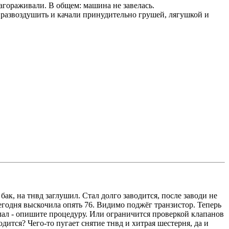
лагораживали. В общем: машина не завелась.
ь развоздушить и качали принудительно грушей, лягушкой и
бак, на тнвд заглушил. Стал долго заводится, после заводи не
егодня выскочила опять 76. Видимо поджёг транзистор. Теперь
делал - опишите процедуру. Или ограничится проверкой клапанов
ится? Чего-то пугает снятие тнвд и хитрая шестерня, да и