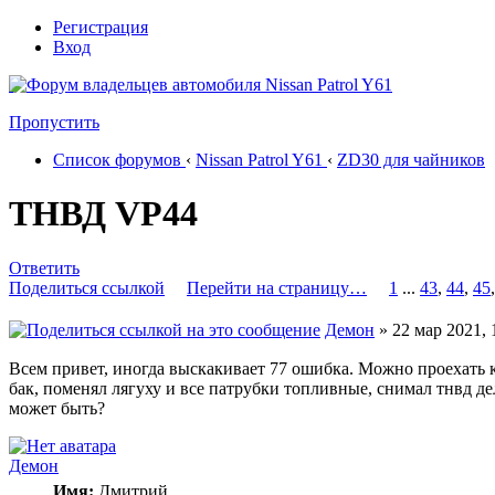
Регистрация
Вход
Пропустить
Список форумов
‹
Nissan Patrol Y61
‹
ZD30 для чайников
ТНВД VP44
Ответить
Поделиться ссылкой
Перейти на страницу…
1
...
43
,
44
,
45
Демон
» 22 мар 2021, 
Всем привет, иногда выскакивает 77 ошибка. Можно проехать к
бак, поменял лягуху и все патрубки топливные, снимал тнвд д
может быть?
Демон
Имя:
Дмитрий