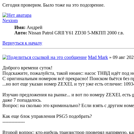
Сегодня проверим. Было тоже на это подозрение.
Nexiom
Имя:
Андрей
Авто:
Nissan Patrol GRII Y61 ZD30 5-МКПП 2000 г.в.
Вернуться к началу
Mad Mark
» 09 авг 202
Доброго времени суток!
Подскажите, пожалуйста, такой нюанс: насос ТНВД идёт под 
С оригинальным номером всё прекрасно! Поиском бьётся без п
...но вот еще указан номер ZEXEL и тут уже есть отличие: 1093
Изучаю предложения на рынке... и вот по номеру ZEXEL есть
даже 7 попадалось.
Вопрос: на сколько это криминально? Если взять с другим но
Как еще блок управления PSG5 подобрать?
---------------
Второй вопрос: кто-нибудь транзистрор проверял напрямую, ка