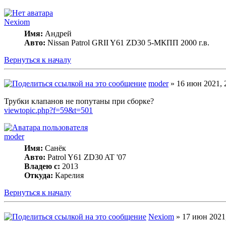
Nexiom
Имя:
Андрей
Авто:
Nissan Patrol GRII Y61 ZD30 5-МКПП 2000 г.в.
Вернуться к началу
moder
» 16 июн 2021, 
Трубки клапанов не попутаны при сборке?
viewtopic.php?f=59&t=501
moder
Имя:
Санёк
Авто:
Patrol Y61 ZD30 AT '07
Владею с:
2013
Откуда:
Карелия
Вернуться к началу
Nexiom
» 17 июн 2021,