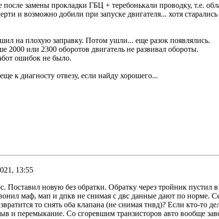
е после замены прокладки ГБЦ + теребонькали проводку, т.е. об
рти и возможно добили при запуске двигателя... хотя старалис
шил на плохую заправку. Потом ушли... еще разок появлялись.
ше 2000 или 2300 оборотов двигатель не развивал обороты.
абот ошибок не было.
еще к диагносту отвезу, если найду хорошего...
021, 13:55
с. Поставил новую без обратки. Обратку через тройник пустил в 
вонил маф, мап и дпкв не снимая с двс данные дают по норме. С
звратится то снять оба клапана (не снимая тнвд)? Если кто-то 
ыв и перемыкание. Со сгоревшим транзисторов авто вообще завод