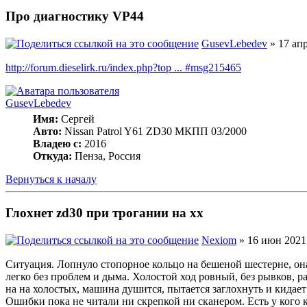
Про диагностику VP44
GusevLebedev
» 17 апр
http://forum.dieselirk.ru/index.php?top ... #msg215465
GusevLebedev
Имя:
Сергей
Авто:
Nissan Patrol Y61 ZD30 МКПП 03/2000
Владею с:
2016
Откуда:
Пенза, Россия
Вернуться к началу
Глохнет zd30 при трогании на хх
Nexiom
» 16 июн 2021,
Ситуация. Лопнуло стопорное кольцо на бешеной шестерне, она
легко без проблем и дыма. Холостой ход ровный, без рывков, р
на на холостых, машина душится, пытается заглохнуть и кидает
Ошибки пока не читали ни скрепкой ни сканером. Есть у кого 