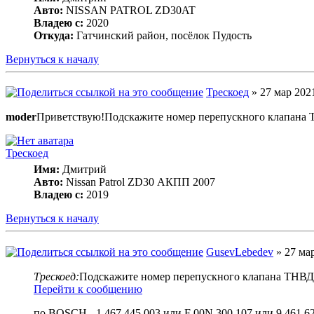
Авто:
NISSAN PATROL ZD30AT
Владею с:
2020
Откуда:
Гатчинский район, посёлок Пудость
Вернуться к началу
Трескоед
» 27 мар 2021
moder
Приветствую!Подскажите номер перепускного клапана 
Трескоед
Имя:
Дмитрий
Авто:
Nissan Patrol ZD30 АКПП 2007
Владею с:
2019
Вернуться к началу
GusevLebedev
» 27 мар
Трескоед:
Подскажите номер перепускного клапана ТНВД
Перейти к сообщению
по BOSCH - 1 467 445 003 или F 00N 300 107 или 9 461 62